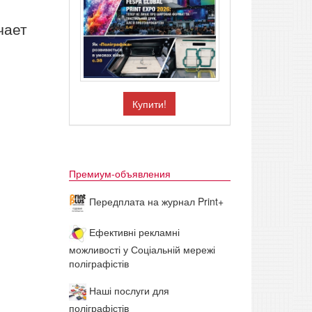
чает
Купити!
Премиум-объявления
Передплата на журнал Print+
Ефективні рекламні
можливості у Соціальній мережі
поліграфістів
Наші послуги для
поліграфістів