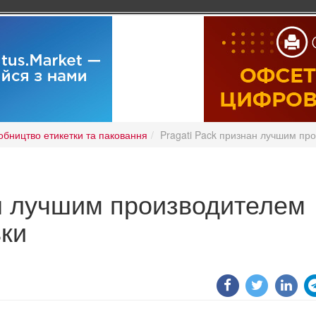
обництво етикетки та паковання
Pragati Pack признан лучшим пр
ан лучшим производителем
ки