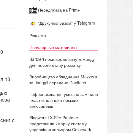
Передплата на Print+
"Друкуймо разом" у Telegram
Реклама
Популярные материалы
50
Barbieri посилює керівну команду
для нового етапу розвитку
Виробництво обладнання Mezzera
ил 13
та Jaeggli передано Danitech
щью
Гофропаковання успішно замінило
нова
пластик для шин гірських
велосипедів
Siegwerk і X-Rite Pantone
синг с
представили хмарну систему
управління кольором Colorwerk