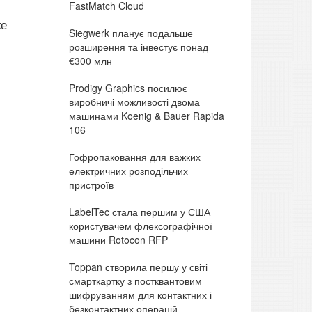
FastMatch Cloud
ке
Siegwerk планує подальше
розширення та інвестує понад
€300 млн
Prodigy Graphics посилює
виробничі можливості двома
машинами Koenig & Bauer Rapida
106
Гофропаковання для важких
електричних розподільчих
пристроїв
LabelTec стала першим у США
користувачем флексографічної
машини Rotocon RFP
Toppan створила першу у світі
смарткартку з постквантовим
шифруванням для контактних і
безконтактних операцій