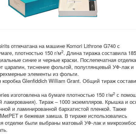
pirits отпечатана на машине Komori Lithrone G740 с
2
маге, плотностью 150 г/м
. Длина тиража составила 18
иальные синие и черные краски. Послепечатная отделка
 царапин, тиснение фольгой, полуглянцевый УФ-лак и
трехмерные элементы из фольги.
коробка Glenfiddich William Grant. Общий тираж состав
2
lleries изготовлена на бумаге плотностью 150 г/м
с помо
ей лакирования). Тираж – 1000 экземпляров. Крышка и ос
анной и ламинированной бархатистой пленкой. Также
 MetPET и бежевая замша. В тираже использовались
ля отделки были выбраны матовый УФ-лак и микроэмбос
ть.