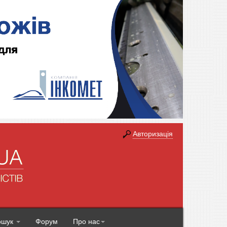
Авторизація
ошук
Форум
Про нас