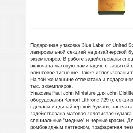
Подарочная упаковка Blue Label от United S
лакировальной секцией на дизайнерской бу
экземпляров. В работе задействованы спец
включала матовую ламинацию с защитой от
блинтовое тиснение. Также использованы 
На той же машине отпечатана и подарочная 
тыс. экземпляров.
Упаковка Paul John Miniature для John Disti
оборудования Komori Lithrone 729 (с секци
сделаны из дизайнерской бумаги, запечат
задействована матовая золотистая бумага
специальные "медные" и черные краски. Д
ромбовидным паттерном, трафаретная печа