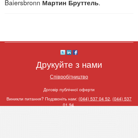
Baiersbronn
Мартин Бруттель
.
Друкуйте з нами
Співробітництво
Договір публічної оферти
Виникли питання? Подзвоніть нам:
(044) 537 04 52
,
(044) 537
01 94
.