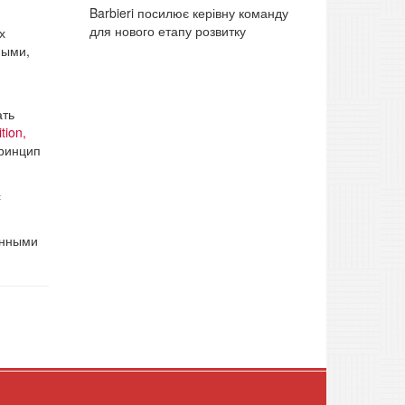
Barbieri посилює керівну команду
для нового етапу розвитку
х
ными,
ать
tion,
принцип
с
онными