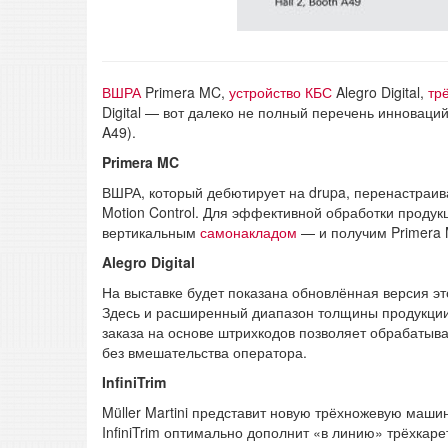
ВШРА
Primera MC,
устройство КБС
Alegro Digital,
тр
Digital — вот далеко не полный перечень инноваци
A49).
Primera MC
ВШРА, который дебютирует на drupa, перенастраив
Motion Control. Для эффективной обработки прод
вертикальным
самонакладом
— и получим Primera M
Alegro Digital
На выставке будет показана обновлённая версия 
Здесь и расширенный диапазон толщины продукции,
заказа на основе штрихкодов позволяет обрабатыв
без вмешательства оператора.
InfiniTrim
Müller Martini представит новую трёхножевую маш
InfiniTrim оптимально дополнит «в линию» трёхка