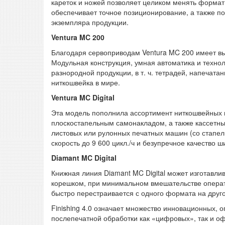
кареток и ножей позволяет целиком менять формат 
обеспечивает точное позиционирование, а также п
экземпляра продукции.
Ventura MC 200
Благодаря сервоприводам Ventura MC 200 имеет в
Модульная конструкция, умная автоматика и техно
разнородной продукции, в т. ч. тетрадей, напеча
ниткошвейка в мире.
Ventura MC Digital
Эта модель пополнила ассортимент ниткошвейных ма
плоскостапельным самонакладом, а также кассет
листовых или рулонных печатных машин (со стапе
скорость до 9 600 цикл./ч и безупречное качество ш
Diamant MC Digital
Книжная линия Diamant MC Digital может изготавл
корешком, при минимальном вмешательстве операт
быстро перестраивается с одного формата на друго
Finishing 4.0 означает множество инновационных,
послепечатной обработки как «цифровых», так и оф