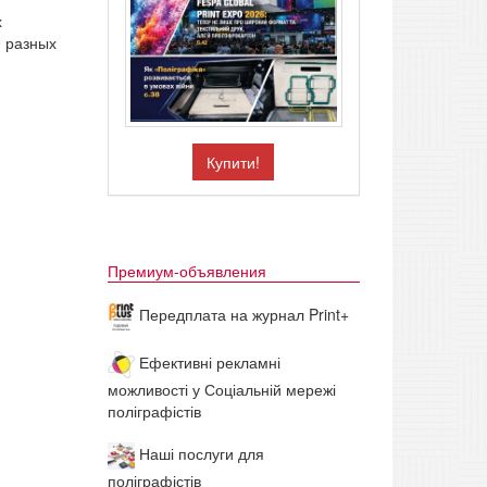
х
0 разных
Купити!
Премиум-объявления
Передплата на журнал Print+
Ефективні рекламні
можливості у Соціальній мережі
поліграфістів
Наші послуги для
поліграфістів