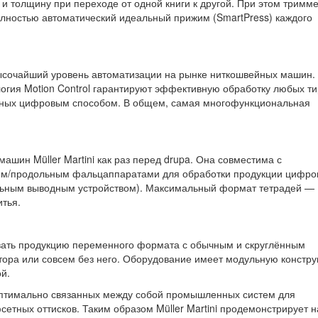
и толщину при переходе от одной книги к другой. При этом тримм
олностью автоматический идеальный прижим (SmartPress) каждого
ысочайший уровень автоматизации на рынке ниткошвейных машин.
логия Motion Control гарантируют эффективную обработку любых т
танных цифровым способом. В общем, самая многофункциональная
шин Müller Martini как раз перед drupa. Она совместима с
ным/продольным фальцаппаратами для обработки продукции цифро
льным выводным устройством). Максимальный формат тетрадей — 
итья.
ивать продукцию переменного формата с обычным и скруглённым
ора или совсем без него. Оборудование имеет модульную констру
й.
 оптимально связанных между собой промышленных систем для
сетных оттисков. Таким образом Müller Martini продемонстрирует н