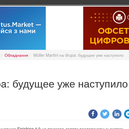
Обладнання
Müller Martini на drupa: будущее уже наступило
upa: будущее уже наступило
епцию Finishing 4.0 на примере девяти послепечатных систем,