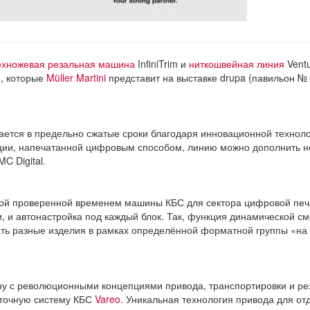
ёхножевая резальная машина
InfiniTrim и
ниткошвейная линия
Vent
й, которые
Müller Martini
представит на выставке drupa (павильон № 
ается в предельно сжатые сроки благодаря инновационной технол
укции, напечатанной цифровым способом, линию можно дополнить 
C Digital.
этой проверенной временем машины КБС для сектора цифровой печ
 и автонастройка под каждый блок. Так, функция динамической с
ать разные изделия в рамках определённой форматной группы «на 
ину с революционными концепциями привода, транспортировки и ре
реточную систему КБС
Vareo
. Уникальная технология привода для от