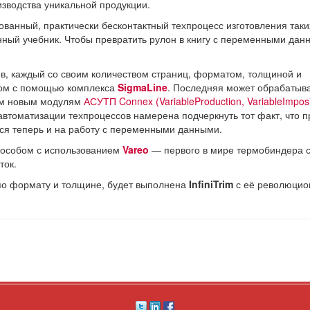
зводства уникальной продукции.
ванный, практически бесконтактный техпроцесс изготовления таки
нный учебник. Чтобы превратить рулон в книгу с переменными дан
в, каждый со своим количеством страниц, форматом, толщиной и
жом с помощью комплекса
SigmaLine
. Последняя может обрабатыв
ём новым модулям
АСУТП Connex
(VariableProduction, VariableImposi
 в автоматизации техпроцессов намерена подчеркнуть тот факт, что 
ся теперь и на работу с переменными данными.
способом с использованием
Vareo
— первого в мире термобиндера 
ток.
х по формату и толщине, будет выполнена
InfiniTrim
с её революци