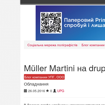
Соціальна мережа поліграфістів
Блог компании
Müller Martini на dr
Блог компании УПГ, ООО
Обладнання
26.05.2016
0
UPG
В Дюссельдорфе швейцарцы продемонстрируют конц