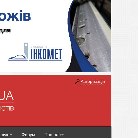
Авторизація
ошук
Форум
Про нас