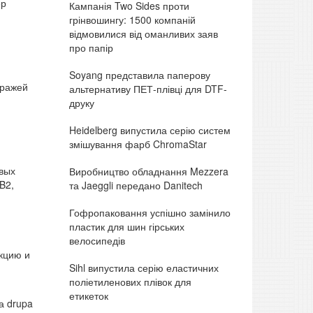
ер
Кампанія Two Sides проти
грінвошингу: 1500 компаній
відмовилися від оманливих заяв
про папір
Soyang представила паперову
иражей
альтернативу ПЕТ-плівці для DTF-
друку
Heidelberg випустила серію систем
змішування фарб ChromaStar
вых
Виробництво обладнання Mezzera
B2,
та Jaeggli передано Danitech
Гофропаковання успішно замінило
пластик для шин гірських
велосипедів
кцию и
Sihl випустила серію еластичних
поліетиленових плівок для
етикеток
а drupa