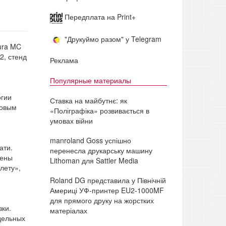
Передплата на Print+
"Друкуймо разом" у Telegram
ura MC
2, стенд
Реклама
Популярные материалы
огии
Ставка на майбутнє: як
новым
«Поліграфіка» розвивається в
умовах війни
manroland Goss успішно
ати.
перенесла друкарську машину
мены
Lithoman для Sattler Media
лету»,
Roland DG представила у Північній
Америці УФ-принтер EU2-1000MF
для прямого друку на жорстких
зки.
матеріалах
дельных