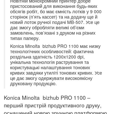
Новітній монохромний принтер добре
пристосований для виконання будь-яких
обсягів робіт, бо має ємність лотків у 9 000
сторінок (п’ять кассет) та на додачу ще й
новий лоток ручної подачі MB-507. Усе це
дає змогу обробляти великі об’єми
замовлень, пов’язані з друком на різних
типах паперу.
Konica Minolta bizhub PRO 1100 має низку
технологічних особливостей: фактична
роздільна здатність 1200х1200 dpi,
унікальна технологія растрування та
користувацькі налаштування тонових
кривих завдяки утиліті тонових кривих. Усе
це дає змогу одержувати високоякісну
друковану продукцію.
Konica Minolta bizhub PRO 1100 –
перший пристрій продуктивного друку,
оснащений новою зручною платформою