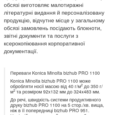
обсязі виготовляє малотиражні
літературні видання й персоналізовану
продукцію, відчутне місце у загальному
обсязі замовлень посідають блокноти,
звітні документи та послуги з
ксерокопіювання корпоративної
документації.
Переваги Konica Minolta bizhub PRO 1100
Konica Minolta bizhub PRO 1100 може
2
обробляти носії масою від 40 г/м
до 350 г/
2
м
та розміром 92x132 мм до 324x483 мм.
До речі, швидкість системи продуктивного
друку bizhub PRO 1100 на 5 стор./хв. вища,
ніж в її попередниці bizhub PRO 951.