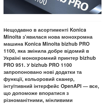
Нещодавно в асортименті Konica
Minolta
з’явилася нова монохромна
машина Konica
Minolta
bizhub
PRO
1100, яка змінила добре відомий в
Україні монохромний принтер bizhub
PRO
951. У bizhub
PRO
1100
запропоновано нові додатки та
функції, кольоровий сканер,
інтуїтивний інтерфейс OpenAPI
— все,
що допоможе впоратися з
різноманітними, мінливими