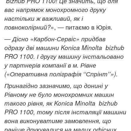
bizhub PRO 1100
! Це значить, що для
вас напрямок монохромного друку
настільки ж важливий, як і
повноколірний?
», — питаємо в Юрія.
—
Дісно «Карбон-Сервіс» придбав
одразу дві машини
Konica
Minolta
bizhub
PRO
1100. І другу машину інстальовано
у партнерів компанії в м. Рівне
(«Оперативна поліграфія ‘‘Спрінт’’»).
Принагідно зазначимо, що донині у
Рівному не було монохромних машин
такого рівня, як Konica
Minolta
bizhub
PRO
1100, тому після інсталяції машини
вона виконуватиме замовлення, що
раніше друкувалися на малих офісних