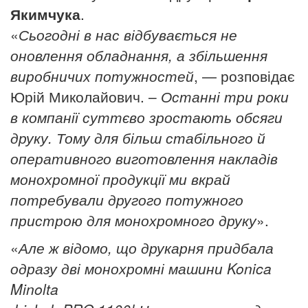
Якимчука
.
«
Сьогодні
в нас відбу
вається не
оновлення обладнання
, а збільшенн
я
виробничих потужностей
, — розповідає
Юрій Миколайович. –
Останні три роки
в компанії суттєво зростають обсяги
друку. Тому для більш стабільного
й
оперативного
виготовлення
накладів
монохромної продукції ми вкрай
потребували другого потужного
пристрою для монохромного друку
».
«
Але ж відомо, що д
рукарня придбала
одразу дві монохромні машини Konica
Minolta