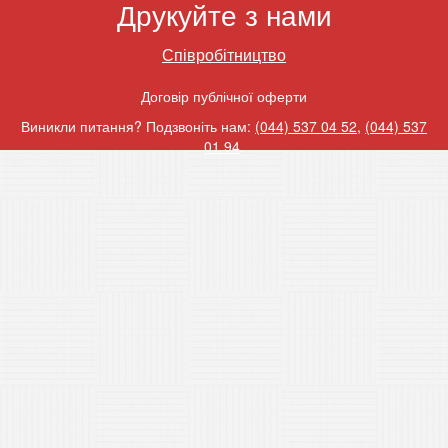
Друкуйте з нами
Співробітництво
Договір публічної оферти
Виникли питання? Подзвоніть нам:
(044) 537 04 52
,
(044) 537
01 94
.