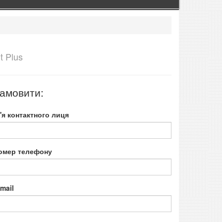
t Plus
амовити:
м'я контактного лиця
омер телефону
mail