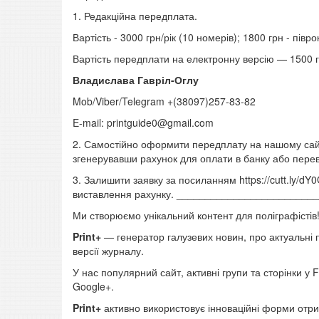
1. Редакційна передплата.
Вартість - 3000 грн/рік (10 номерів); 1800 грн - півро
Вартість передплати на електронну версію — 1500 грн
Владислава Гавріл-Оглу
Mob/Viber/Telegram +(38097)257-83-82
E-mail: printguide0@gmail.com
2. Самостійно оформити передплату на нашому сайті
згенерувавши рахунок для оплати в банку або переві
3. Залишити заявку за посиланням https://cutt.ly/d
виставлення рахунку. _______________________
Ми створюємо унікальний контент для поліграфістів
Print+
— генератор галузевих новин, про актуальні по
версії журналу.
У нас популярний сайт, активні групи та сторінки у Fa
Google+.
Print+
активно використовує інноваційні форми отри