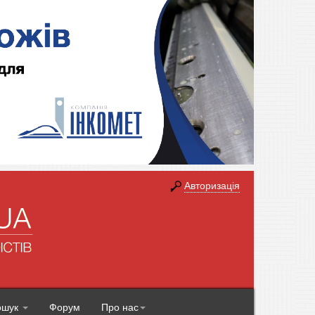
Авторизація
ошук
Форум
Про нас