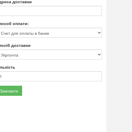
дреса доставки
пособ оплати:
посіб доставки
ількість
Замовити