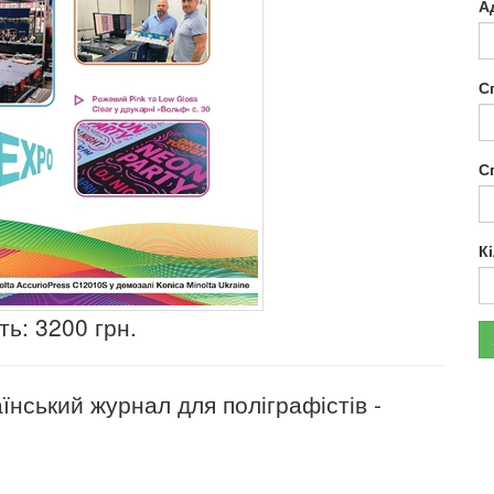
А
С
С
К
ть: 3200 грн.
нський журнал для поліграфістів -