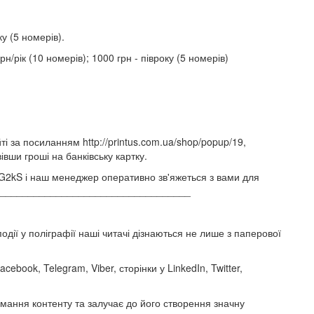
ку (5 номерів).
/рік (10 номерів); 1000 грн - півроку (5 номерів)
 за посиланням http://printus.com.ua/shop/popup/19,
вши гроші на банківську картку.
Y0G2kS і наш менеджер оперативно зв'яжеться з вами для
____________________________________
!
дії у поліграфії наші читачі дізнаються не лише з паперової
cebook, Telegram, Viber, сторінки у LinkedIn, Twitter,
мання контенту та залучає до його створення значну