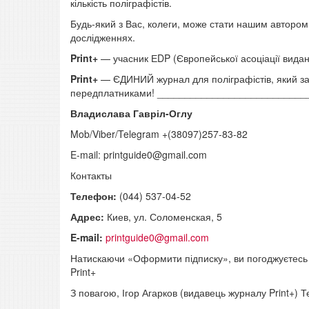
кількість поліграфістів.
Будь-який з Вас, колеги, може стати нашим автором 
дослідженнях.
Print+
— учасник ЕDP (Європейської асоціації вида
Print+
— ЄДИНИЙ журнал для поліграфістів, який за
передплатниками! __________________________
Владислава Гавріл-Оглу
Mob/Viber/Telegram +(38097)257-83-82
E-mail: printguide0@gmail.com
Контакты
Телефон:
(044) 537-04-52
Адрес:
Киев, ул. Соломенская, 5
E-mail:
printguide0@gmail.com
Натискаючи «Оформити підписку», ви погоджуєтесь 
Print+
З повагою, Ігор Агарков (видавець журналу Print+) Т