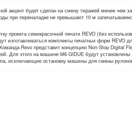
ой акцент будет сделан на смену тиражей менее чем за
оды при переналадке не превышают 10 м запечатываемо
тку проекта семикрасочной печати REVO (без использо
удут изготавливаться комплекты печатных форм REVO д
оманда Revo представит концепцию Non-Stop Digital Fle
ей. Для этого на машине М6 GIDUE будут установлены
ипа, исключающие остановку машины для смены рулоно