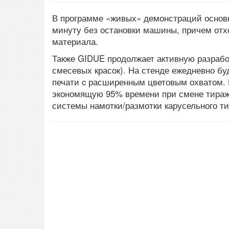
В программе «живых» демонстраций основн
минуту без остановки машины, причем отх
материала.
Также GIDUE продолжает активную разрабо
смесевых красок). На стенде ежедневно б
печати c расширенным цветовым охватом. К
экономящую 95% времени при смене тираж
системы намотки/размотки карусельного т