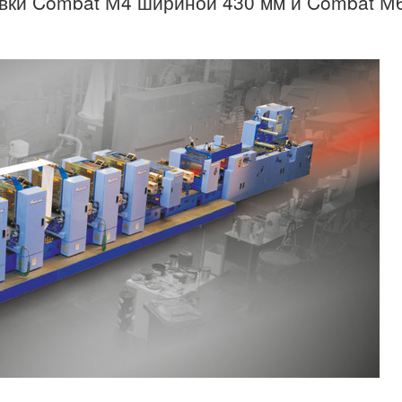
ковки Combat М4 шириной 430 мм и Combat М