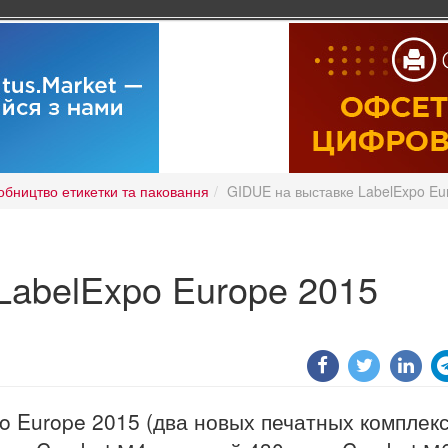
обництво етикетки та паковання
GIDUE на выставке LabelExpo Eu
LabelExpo Europe 2015
o Europe 2015 (два новых печатных комплек