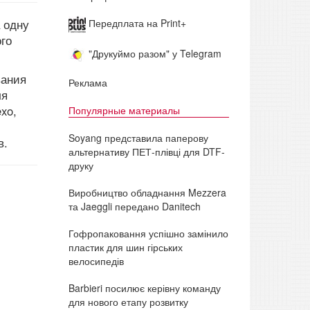
 одну
Передплата на Print+
го
"Друкуймо разом" у Telegram
вания
Реклама
ля
xo,
Популярные материалы
Soyang представила паперову
в.
альтернативу ПЕТ-плівці для DTF-
друку
Виробництво обладнання Mezzera
та Jaeggli передано Danitech
Гофропаковання успішно замінило
пластик для шин гірських
велосипедів
Barbieri посилює керівну команду
для нового етапу розвитку