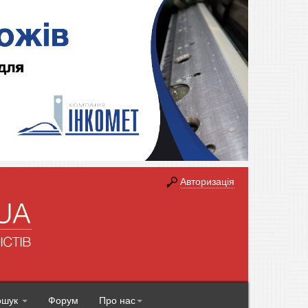
Авторизація
ошук
Форум
Про нас