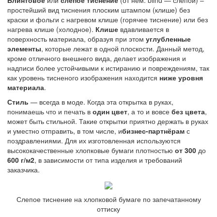
Блинтовое
или
слепое тиснение
(от нем. blind — слепой) –
простейший вид тиснения плоским штампом (клише) без
краски и фольги с нагревом клише (горячее тиснение) или без
нагрева клише (холодное).
Клише
вдавливается в
поверхность материала, образуя при этом
углубленные
элементы
, которые лежат в одной плоскости. Данный метод,
кроме отличного внешнего вида, делает изображения и
надписи более устойчивыми к истиранию и повреждениям, так
как уровень тисненого изображения находится
ниже уровня
материала
.
Стиль
— всегда в моде. Когда эта открытка в руках,
понимаешь что и печать в
один цвет
, а то и вовсе
без цвета
,
может быть стильной. Такие открытки приятно держать в руках
и уместно отправить, в том числе, и
бизнес-партнёрам
с
поздравлениями. Для их изготовленная используются
высококачественные хлопковые бумаги плотностью
от 300
до
600 г/м2
, в зависимости от типа изделия и требований
заказчика.
Слепое тиснение на хлопковой бумаге по запечатанному
оттиску