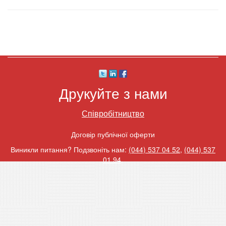
Друкуйте з нами
Співробітництво
Договір публічної оферти
Виникли питання? Подзвоніть нам:
(044) 537 04 52
,
(044) 537
01 94
.