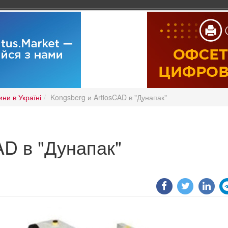
ни в Україні
Kongsberg и ArtiosCAD в "Дунапак"
AD в "Дунапак"