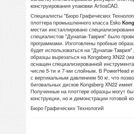
конструирования упаковки ArtiosCAD.
Специалиcты "Бюро Графических Технолог
плоттера промышленного класса Esko
Kong
местах инсталлировано специализированн
специалистов "Дунапак-Таврия" было пров
программами. Изготовлены пробные образц
будет использоваться на "Дунапак-Таврия" 
образцы вырезаться на Kongsberg XN22 (м
оснащен специализированной инструментал
числе 5-ти и 7-ми слойным. В PowerHead 
с вертикальным давлением 50 кг, что позв
биговальных дисков Kongsberg XN22 имеет
Полученные на плоттере образцы могут бы
конструкции, но и демонстрации готовой ко
Бюро Графических Технологий