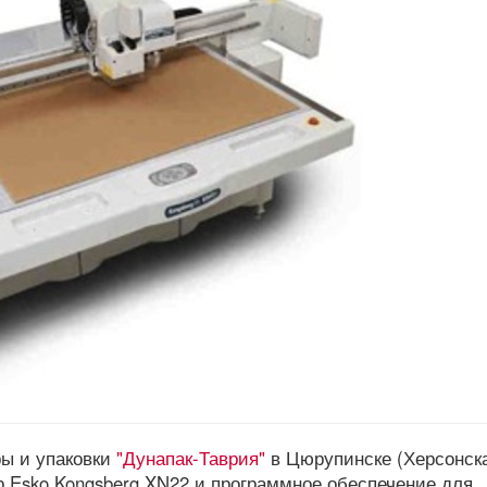
ры и упаковки
"Дунапак-Таврия"
в Цюрупинске (Херсонск
 Esko Kongsberg XN22 и программное обеспечение для