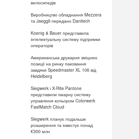
велосипедів
Виробництво обладнання Mezzera
та Jaeggli передано Danitech
Koenig & Bauer представила
інтелектуальну систему підтримки
операторів
Американська друкарня зміцнює
позиції на ринку паковання
завдяки Speedmaster XL 106 від
Heidelberg
Siegwerk і X-Rite Pantone
представили хмарну систему
управління кольором Colorwerk
FastMatch Cloud
Siegwerk планує подальше
розширення та інвестує понад
€300 млн