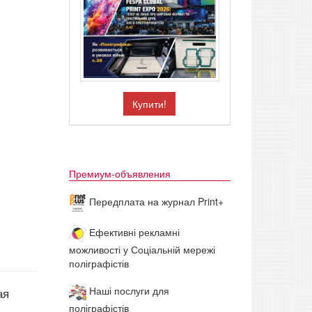
Купити!
Премиум-объявления
Передплата на журнал Print+
Ефективні рекламні
можливості у Соціальній мережі
поліграфістів
Наші послуги для
ая
поліграфістів