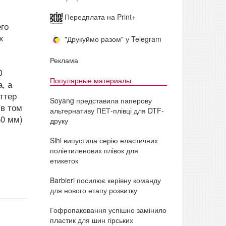
Передплата на Print+
го
х
"Друкуймо разом" у Telegram
Реклама
D
Популярные материалы
, а
ттер
Soyang представила паперову
в том
альтернативу ПЕТ-плівці для DTF-
50 мм)
друку
Sihl випустила серію еластичних
поліетиленових плівок для
етикеток
Barbieri посилює керівну команду
для нового етапу розвитку
Гофропаковання успішно замінило
пластик для шин гірських