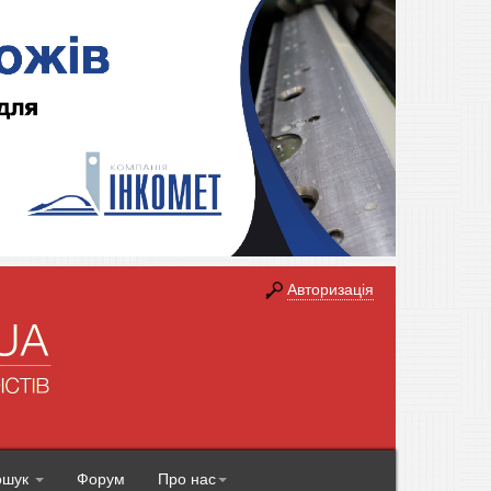
Авторизація
ошук
Форум
Про нас