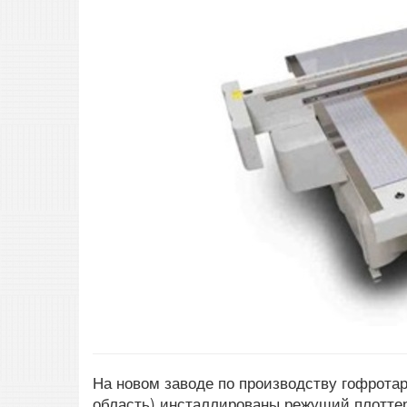
На новом заводе по производству гофрота
область) инсталлированы режущий плоттер