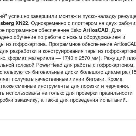
ий" успешно завершили монтаж и пуско-наладку режуще
sberg XN22
. Одновременно с плоттером на двух рабочи
ое программное обеспечение Esko
ArtiosCAD
. Для
едено обучение по работе с новым оборудованием и
ы из гофрокартона. Программное обеспечение ArtiosCA
для разработки и конструирования тары из гофрокартона
акс. формат материала — 1740 х 2570 мм). Режущий пло
ьной головой PowerHead для работы с гофрокартоном, 
используются биговальные диски большого диаметра (1
оляет получать качественные линии биговки. Кроме
 также сменные инструменты для порезки и черчения.
ть использованы не только для проверки правильности
робки заказчику, а также для проведения испытаний.