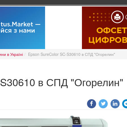
ни в Україні
Epson SureColor SC-S30610 в СПД "Огорелин"
-S30610 в СПД "Огорелин"