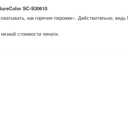
SureColor
SC
-S30610
.
хватывать, как горячие пирожки». Действительно, ведь
 низкой стоимости печати.