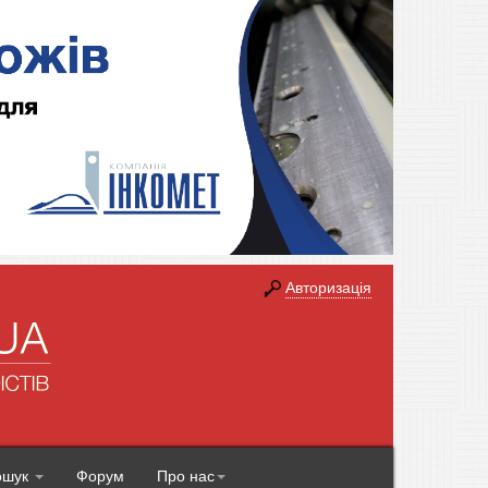
Авторизація
ошук
Форум
Про нас