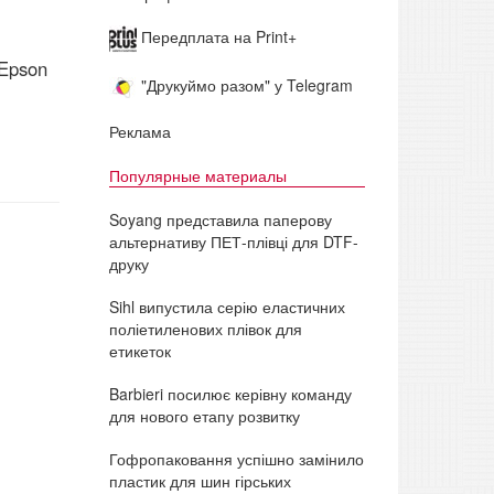
Передплата на Print+
 Epson
"Друкуймо разом" у Telegram
Реклама
Популярные материалы
Soyang представила паперову
альтернативу ПЕТ-плівці для DTF-
друку
Sihl випустила серію еластичних
поліетиленових плівок для
етикеток
Barbieri посилює керівну команду
для нового етапу розвитку
Гофропаковання успішно замінило
пластик для шин гірських