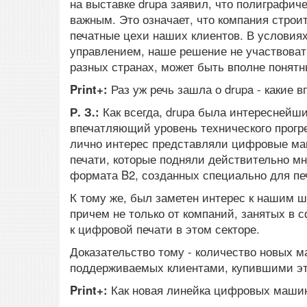
на выставке drupa заявил, что полиграфиче
важным. Это означает, что компания строи
печатные цехи наших клиентов. В условия
управлением, наше решение не участвоват
разных странах, может быть вполне понят
Print+:
Раз уж речь зашла о drupa - какие 
Р. З.:
Как всегда, drupa была интересней
впечатляющий уровень технического прогр
лично интерес представляли цифровые ма
печати, которые подняли действительно мн
формата B2, созданных специально для печ
К тому же, был заметен интерес к наши
причем не только от компаний, занятых в 
к цифровой печати в этом секторе.
Доказательство тому - количество новых м
поддерживаемых клиентами, купившими эт
Print+:
Как новая линейка цифровых машин