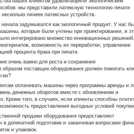
дства наших клиентов удовлетворяли экологическим
особов: мы представили латексную технологию печати
и несколько линеек латексных устройств.
о начала задумывался как экологичный продукт. У нас б
 машины, которые были учтены при проектировании, и э
 было интегрировано множество инновационных решений.
 материалов, возможность их переработки, управление
цией процента брака при печати.
ие очень важно для роста и сохранения
м образом поставщик оборудования должен помогать кл
иски?
ентам оплачивать машины через программы аренды и л
вень денежных оборотов вместе с обновлением и
. Кроме того, в случаях, если клиенты способны плати
 возможность предоставления выгодных условий покупки
ственной продажи оборудования предоставляют
и в допечатной подготовке и заканчивая вопросами фин
ток и упаковок.