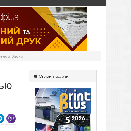
оненом Зиони
Онлайн-магазин
вью