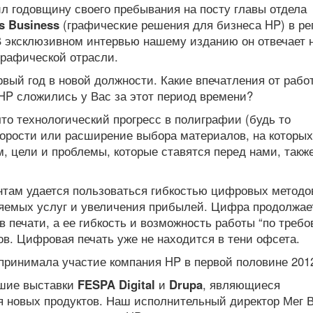
л годовщину своего пребывания на посту главы отдела
s Business
(графические решения для бизнеса HP) в ре
В эксклюзивном интервью нашему изданию он отвечает 
графической отрасли.
вый год в новой должности. Какие впечатления от рабо
HP сложились у Вас за этот период времени?
что технологический прогресс в полиграфии (будь то
корости или расширение выбора материалов, на которых
, цели и проблемы, которые ставятся перед нами, такж
ентам удается пользоваться гибкостью цифровых методо
ляемых услуг и увеличения прибылей. Цифра продолжае
 печати, а ее гибкость и возможность работы “по треб
ов. Цифровая печать уже не находится в тени офсета.
 принимала участие компания HP в первой половине 2012
шие выставки
FESPA Digital
и
Drupa
, являющиеся
 новых продуктов. Наш исполнительный директор Мег 