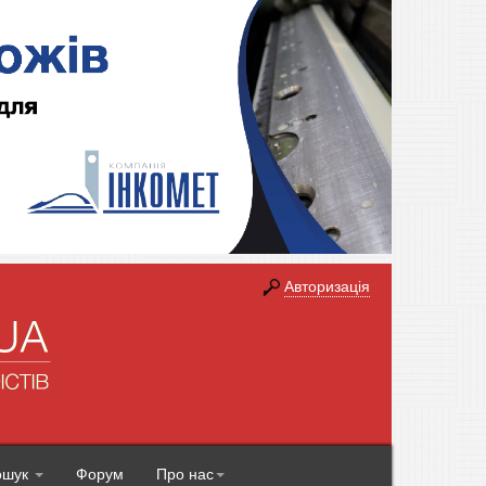
Авторизація
ошук
Форум
Про нас