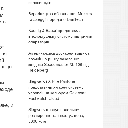
велосипедів
 в
Виробництво обладнання Mezzera
ым
та Jaeggli передано Danitech
х в
Koenig & Bauer представила
інтелектуальну систему підтримки
операторів
ют
еня
Американська друкарня зміцнює
позиції на ринку паковання
ий
завдяки Speedmaster XL 106 від
ndigo
Heidelberg
Siegwerk і X-Rite Pantone
ам,
представили хмарну систему
реходе
управління кольором Colorwerk
FastMatch Cloud
вке, и
Siegwerk планує подальше
розширення та інвестує понад
€300 млн