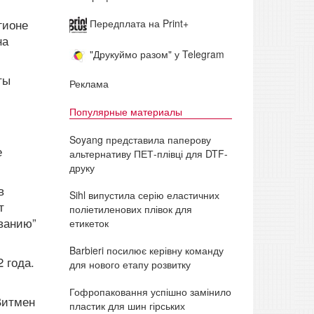
гионе
Передплата на Print+
на
"Друкуймо разом" у Telegram
ты
Реклама
Популярные материалы
Soyang представила паперову
е
альтернативу ПЕТ-плівці для DTF-
друку
в
Sihl випустила серію еластичних
т
поліетиленових плівок для
ованию”
етикеток
Barbieri посилює керівну команду
 года.
для нового етапу розвитку
Гофропаковання успішно замінило
Витмен
пластик для шин гірських