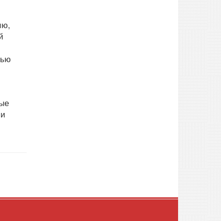
ию,
й
тью
ные
 и