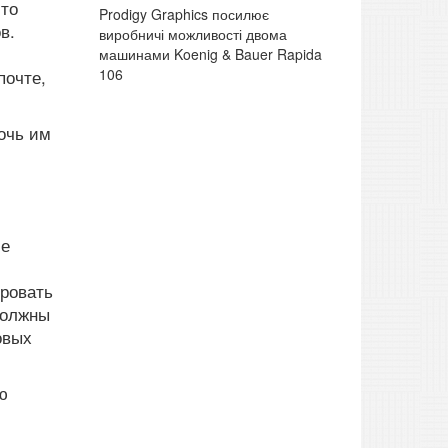
это
Prodigy Graphics посилює
в.
виробничі можливості двома
машинами Koenig & Bauer Rapida
106
почте,
очь им
ие
ировать
должны
овых
ю