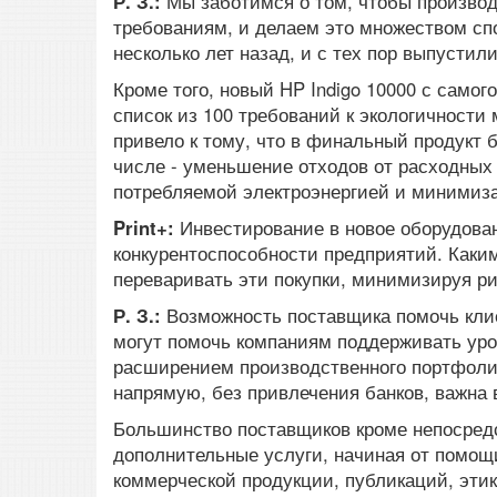
Р. З.:
Мы заботимся о том, чтобы произво
требованиям, и делаем это множеством сп
несколько лет назад, и с тех пор выпустил
Кроме того, новый HP Indigo 10000 с самог
список из 100 требований к экологичности
привело к тому, что в финальный продукт
числе - уменьшение отходов от расходных
потребляемой электроэнергией и минимиза
Print+:
Инвестирование в новое оборудован
конкурентоспособности предприятий. Каки
переваривать эти покупки, минимизируя р
Р. З.:
Возможность поставщика помочь кли
могут помочь компаниям поддерживать уро
расширением производственного портфолио
напрямую, без привлечения банков, важна
Большинство поставщиков кроме непосред
дополнительные услуги, начиная от помощ
коммерческой продукции, публикаций, этике