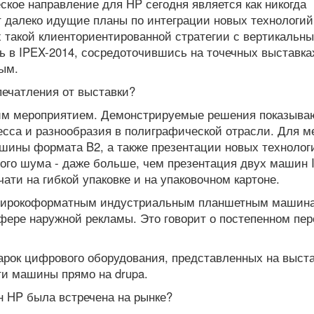
ское направление для HP сегодня является как никогда
т далеко идущие планы по интеграции новых технологий
х такой клиенториентированной стратегии с вертикальн
ь в IPEX-2014, сосредоточившись на точечных выставка
ным.
впечатления от выставки?
шим мероприятием. Демонстрируемые решения показыва
есса и разнообразия в полиграфической отрасли. Для м
шины формата B2, а также презентации новых технолог
ого шума - даже больше, чем презентация двух машин I
ати на гибкой упаковке и на упаковочном картоне.
м широкоформатным индустриальным планшетным машин
сфере наружной рекламы. Это говорит о постепенном пе
арок цифрового оборудования, представленных на выста
и машины прямо на drupa.
 HP была встречена на рынке?