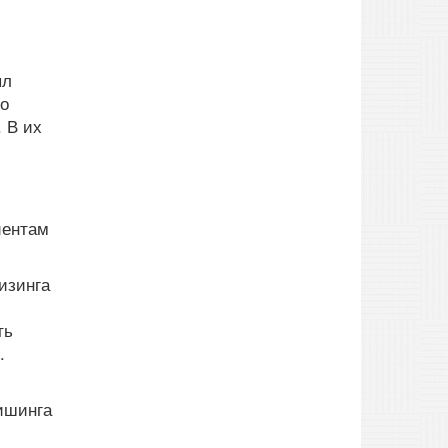
ыл
то
 В их
иентам
изинга
ть
.
ишинга