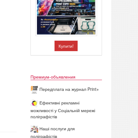
Купити!
Премиум-объявления
Передплата на журнал Print+
Ефективні рекламні
можливості у Соціальній мережі
поліграфістів
Наші послуги для
поліграфістів