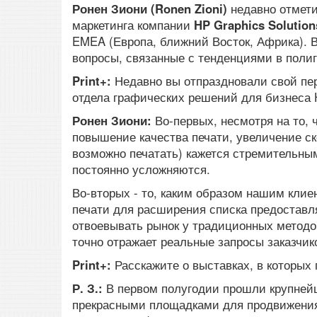
Ронен Зиони (Ronen Zioni)
недавно отмети
маркетинга компании
HP Graphics Solution
EMEA (Европа, ближний Восток, Африка). 
вопросы, связанные с тенденциями в поли
Print+:
Недавно вы отпраздновали свой пер
отдела графических решений для бизнеса 
Ронен Зиони:
Во-первых, несмотря на то, 
повышение качества печати, увеличение с
возможно печатать) кажется стремительным
постоянно усложняются.
Во-вторых - то, каким образом нашим кли
печати для расширения списка предостав
отвоевывать рынок у традиционных методов
точно отражает реальные запросы заказчик
Print+:
Расскажите о выставках, в которых
Р. З.:
В первом полугодии прошли крупней
прекрасными площадками для продвижения