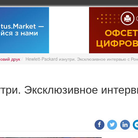
овий друк
Hewlett-Packard изнутри. Эксклюзивное интервью с Р
утри. Эксклюзивное интер