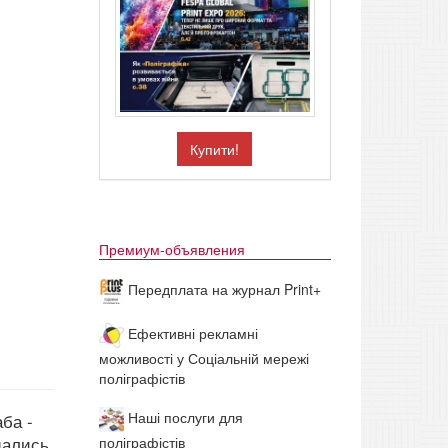
Купити!
Премиум-объявления
Передплата на журнал Print+
Ефективні рекламні
можливості у Соціальній мережі
поліграфістів
Наші послуги для
ба -
щались
поліграфістів