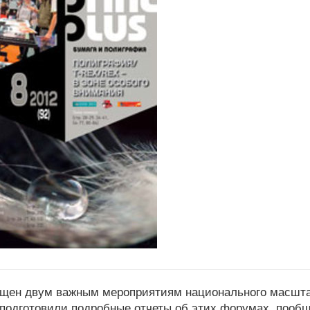
щен двум важным мероприятиям национального масшта
 подготовили подробные отчеты об этих форумах, пооб