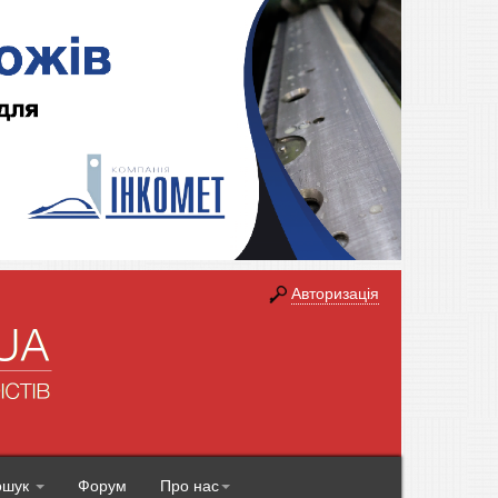
Авторизація
ошук
Форум
Про нас