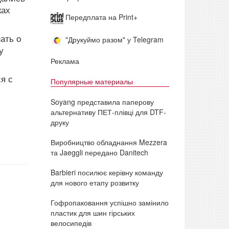
ках
Передплата на Print+
ать о
"Друкуймо разом" у Telegram
у
Реклама
я с
Популярные материалы
Soyang представила паперову
альтернативу ПЕТ-плівці для DTF-
друку
Виробництво обладнання Mezzera
та Jaeggli передано Danitech
Barbieri посилює керівну команду
для нового етапу розвитку
Гофропаковання успішно замінило
пластик для шин гірських
велосипедів