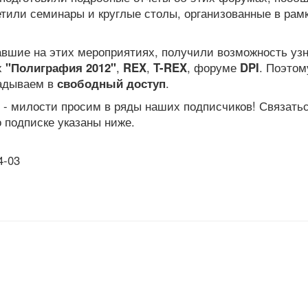
етили семинары и круглые столы, организованные в рам
вшие на этих мероприятиях, получили возможность узн
х
"Полиграфия 2012"
,
REX
,
T-REX
, форуме
DPI
. Поэтом
ладываем в
свободный доступ
.
- милости просим в ряды наших подписчиков! Связатьс
о подписке указаны ниже.
4-03