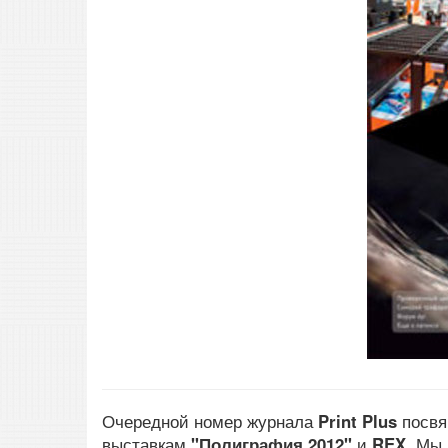
Очередной номер журнала
Print Plus
посвя
выставкам
"Полиграфия 2012"
и
REX
. Мы