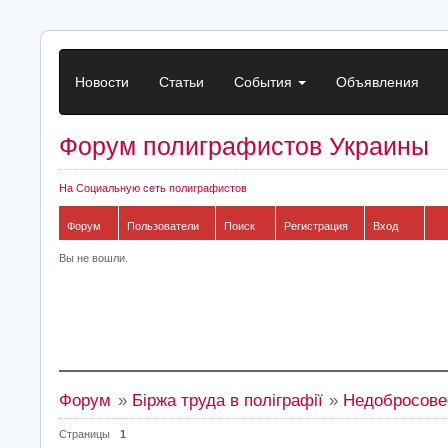
Новости
Статьи
События
Объявления
Форум полиграфистов Украины
На Социальную сеть полиграфистов
Форум
Пользователи
Поиск
Регистрация
Вход
Вы не вошли.
Форум
»
Біржа труда в поліграфії
»
Недобросовес
Страницы
1