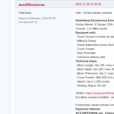
acsdiffusionsa
2025-11-18 14:46:30
Участник
Sale - Perfect binder machine:
Зарегистрирован: 2016-09-09
Heidelberg-Eurotecnica Euro
Сообщений: 61
Perfect Binder, 4 Clamps, EVA 
Counter: 1,4 million books
Equipped with:
. Touch Screen Controls for jo
. Milling & Gluing
. Clamp Adjustment (book thic
. Cover Feeder
. Glue Premelter
. Conveyor delivery belt
Technical datas:
. Block Length: min 145 / max
. Block Width: min 120 / max 
. Block Thickness: min 2 / ma
. Cover Feeder: Max 500 mm s
. Speed: Up to 1,200 cycles
. Heating: Approx 30 min
VIDEO:
https://youtu.be/XSGr
Excellent running Condition - A
If interested, please private c
Raymond Salloum
ACS DIFFUSION sas - Franc