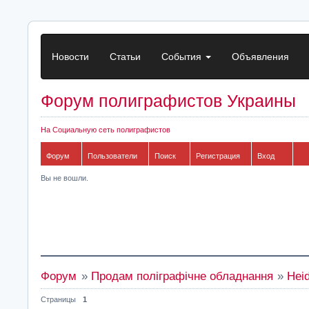
Новости
Статьи
События
Объявления
Форум полиграфистов Украины
На Социальную сеть полиграфистов
Форум
Пользователи
Поиск
Регистрация
Вход
Вы не вошли.
Форум
»
Продам поліграфічне обладнання
»
Hei
Страницы
1