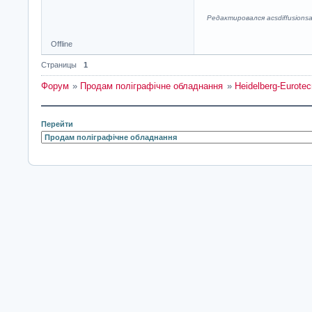
Редактировался acsdiffusionsa
Offline
Страницы
1
Форум
»
Продам поліграфічне обладнання
»
Heidelberg-Eurote
Перейти