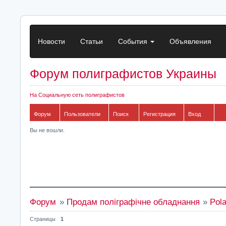
Новости
Статьи
События
Объявления
Форум полиграфистов Украины
На Социальную сеть полиграфистов
Форум
Пользователи
Поиск
Регистрация
Вход
Вы не вошли.
Форум
»
Продам поліграфічне обладнання
»
Pola
Страницы
1