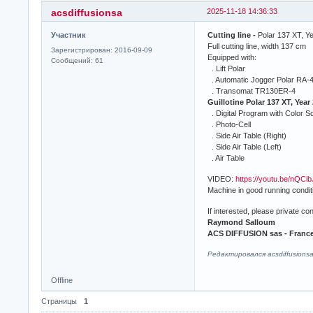
acsdiffusionsa
2025-11-18 14:36:33
Участник
Cutting line -
Polar 137 XT, Y
Full cutting line, width 137 cm
Зарегистрирован: 2016-09-09
Equipped with:
Сообщений: 61
. Lift Polar
. Automatic Jogger Polar RA-4 
. Transomat TR130ER-4
Guillotine Polar 137 XT, Year
. Digital Program with Color S
. Photo-Cell
. Side Air Table (Right)
. Side Air Table (Left)
. Air Table
VIDEO:
https://youtu.be/nQCi
Machine in good running conditi
If interested, please private c
Raymond Salloum
ACS DIFFUSION sas - Franc
Редактировался acsdiffusionsa
Offline
Страницы
1