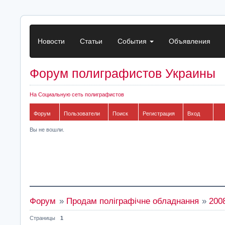
Новости
Статьи
События
Объявления
Форум полиграфистов Украины
На Социальную сеть полиграфистов
Форум
Пользователи
Поиск
Регистрация
Вход
Вы не вошли.
Форум
»
Продам поліграфічне обладнання
»
200
Страницы
1