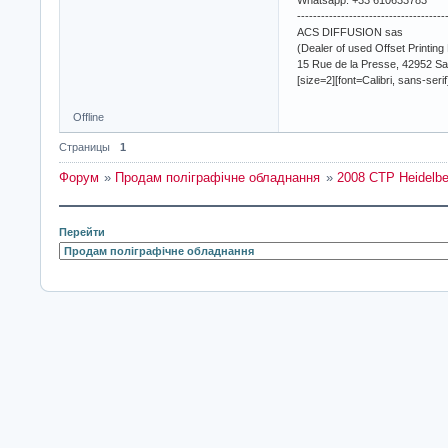
Whatsapp: +33 610633783
-------------------------------------
ACS DIFFUSION sas
(Dealer of used Offset Printing
15 Rue de la Presse, 42952 Sa
[size=2][font=Calibri, sans-seri
Offline
Страницы
1
Форум
»
Продам поліграфічне обладнання
»
2008 CTP Heidelbe
Перейти