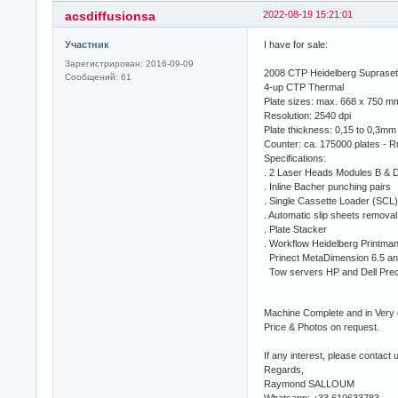
acsdiffusionsa
2022-08-19 15:21:01
Участник
I have for sale:
Зарегистрирован: 2016-09-09
2008 CTP Heidelberg Supraset
Сообщений: 61
4-up CTP Thermal
Plate sizes: max. 668 x 750 m
Resolution: 2540 dpi
Plate thickness: 0,15 to 0,3mm
Counter: ca. 175000 plates - 
Specifications:
. 2 Laser Heads Modules B & 
. Inline Bacher punching pairs
. Single Cassette Loader (SCL)
. Automatic slip sheets removal
. Plate Stacker
. Workflow Heidelberg Printman
Prinect MetaDimension 6.5 an
Tow servers HP and Dell Prec
Machine Complete and in Very 
Price & Photos on request.
If any interest, please contact
Regards,
Raymond SALLOUM