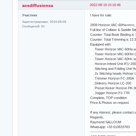
acsdiffusionsa
2022-08-19 15:16:48
Участник
I have for sale:
Зарегистрирован: 2016-09-09
2009 Horizon VAC-60Ha+m+c,
Сообщений: 61
Full line of Collator & Saddle St
Counter: Total Book Binding is 1
Counter: Total Trimming is 13.3 
Equipped with:
. Tower Horizon VAC-60Ha with
. Tower Horizon VAC-60Hm (6
. Tower Horizon VAC-60Hc with
. Horizon Infeed Unit IFU-200
. Stitching and Folding Unit 
. 2x Stitching heads Hohner U
. Trimmer Horizon FC-200A
. Delivery Horizon LC-200
. Preset Kicker Horizon PK-3
. Jogger Horizon PJ-77R
Complete, TOP condition
Price & Photos on request.
If any interest, please contact
Regards,
Raymond SALLOUM
Whatsapp: +33 610633783
-------------------------------------