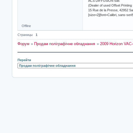
ACS DIFFUSION sas
(Dealer of used Offset Printing
15 Rue de la Presse, 42952 Sa
[size=2][font=Calibri, sans-seri
Offline
Страницы
1
Форум
»
Продам поліграфічне обладнання
»
2009 Horizon VAC
Перейти