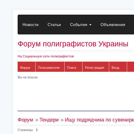
Новости
Статьи
События
Объявления
Форум полиграфистов Украины
На Социальную сеть полиграфистов
Форум
Пользователи
Поиск
Регистрация
Вход
Вы не вошли.
Форум
»
Тендери
»
Ищу подрядчика по сувенирк
Страницы
1