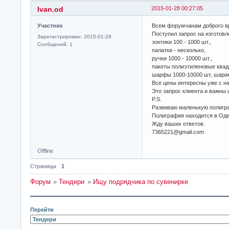
Ivan.od
2015-01-28 00:27:05
Участник
Всем форумчанам доброго в
Поступил запрос на изготовл
Зарегистрирован: 2015-01-28
зонтики 100 - 1000 шт.,
Сообщений: 1
палатки - несколько,
ручки 1000 - 10000 шт.,
пакеты полиэтиленовые квад
шарфы 1000-10000 шт, шарик
Все цены интересны уже с н
Это запрос клиента и важны 
P.S.
Развиваю маленькую полигра
Полиграфия находится в Оде
Жду ваших ответов.
7365221@gmail.com
Offline
Страницы
1
Форум
»
Тендери
»
Ищу подрядчика по сувенирке
Перейти