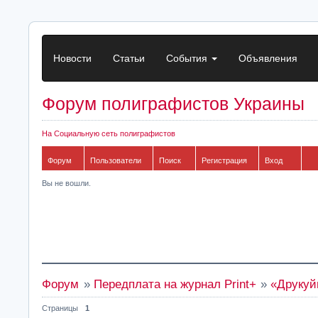
Новости
Статьи
События
Объявления
Форум полиграфистов Украины
На Социальную сеть полиграфистов
Форум
Пользователи
Поиск
Регистрация
Вход
Вы не вошли.
Форум
»
Передплата на журнал Print+
»
«Друкуй
Страницы
1