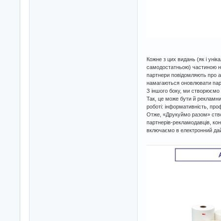
Кожне з цих видань (як і уні
самодостатньою) частиною на
партнери повідомляють про акц
намагаються оновлювати парк
З іншого боку, ми створюємо
Так, це може бути й рекламний
роботі: інформативність, про
Отже, «Друкуймо разом» створ
партнерів-рекламодавців, кон
включаємо в електронний дай