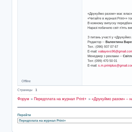
«Друкуймо разом» має власний
«Читайте в журналі Print+» т
В кожному випуску передбаче
Наразі побачило світ п’ять в
З питань участі у «Друкуймо
Редактор --
Валентина Варе
Тел.: (096) 937 07 67
E-mail:
valiayevs96@gmail.co
Менеджер з реклами --
Світ
Тел: (099) 470 50 01
E-mail:
s.m.printplus@gmail.c
Offline
Страницы
1
Форум
»
Передплата на журнал Print+
»
«Друкуймо разом» – н
Перейти