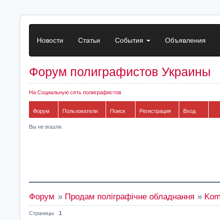
Новости
Статьи
События
Объявления
Форум полиграфистов Украины
На Социальную сеть полиграфистов
Форум
Пользователи
Поиск
Регистрация
Вход
Вы не вошли.
Форум
»
Продам поліграфічне обладнання
»
Kom
Страницы
1