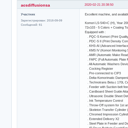
acsdiffusionsa
2020-02-21 20:38:50
Участник
Excellent machine, and availabl
Зарегистрирован: 2016-09-09
Komori LS-540+C (H), Year 2007
Сообщений: 61
72x103 - 5 Colors + Coating T
Equipped with :
. PQC-S Komori (Print Quality
. PDC-S II (Print Density Cont
. KHS-AI (Advanced Interface)
. KMS IV (Komori Monitoring
. AMR (Automatic Make Read
. FAPC (Full Automatic Plate 
. All Automatic Washers Device
. Cocking Register
. Pre-connected to CIP3
. Delta-Komorimatic Dampeni
. Technotrans Beta.c 170L Cen
. Feeder with Suction-belt fee
. Cardboard Sheet Guide Atta
. Ultrasonic Double Sheet Det
. Ink Temperature Control
. Throw-Off system for 1st and
. Skeleton Transfer Cylinder (
. Chromed Impression Cylind
. Extended Delivery X2
. Steel Plate in Feeder and De