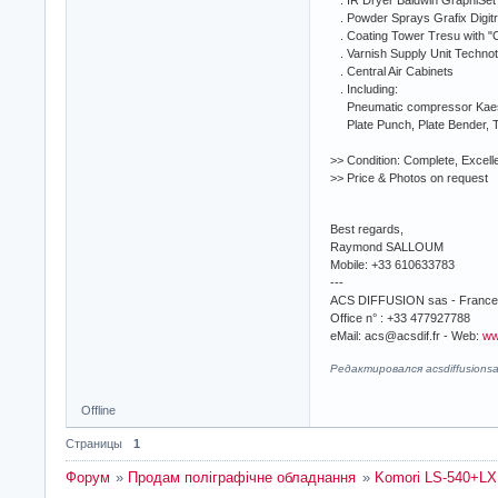
. IR Dryer Baldwin GraphiSet
. Powder Sprays Grafix Digit
. Coating Tower Tresu with "C
. Varnish Supply Unit Technot
. Central Air Cabinets
. Including:
Pneumatic compressor Kaese
Plate Punch, Plate Bender, T
>> Condition: Complete, Excelle
>> Price & Photos on request
Best regards,
Raymond SALLOUM
Mobile: +33 610633783
---
ACS DIFFUSION sas - France
Office n° : +33 477927788
eMail: acs@acsdif.fr - Web:
ww
Редактировался acsdiffusionsa
Offline
Страницы
1
Форум
»
Продам поліграфічне обладнання
»
Komori LS-540+LX 