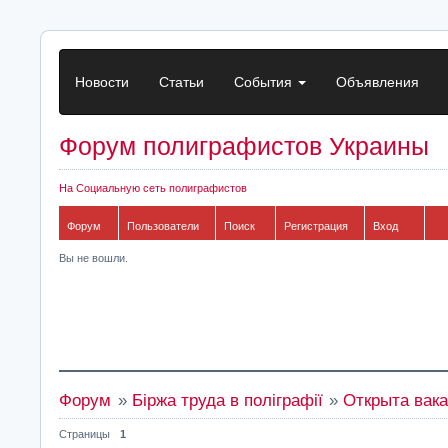
Новости
Статьи
События
Объявления
Форум полиграфистов Украины
На Социальную сеть полиграфистов
Форум
Пользователи
Поиск
Регистрация
Вход
Вы не вошли.
Форум
»
Біржа труда в поліграфії
»
Открыта вака
Страницы
1