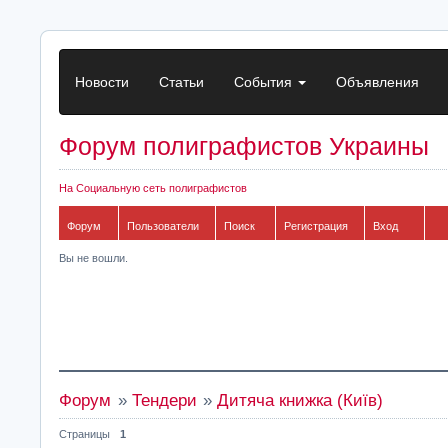
Новости
Статьи
События
Объявления
Форум полиграфистов Украины
На Социальную сеть полиграфистов
Форум
Пользователи
Поиск
Регистрация
Вход
Вы не вошли.
Форум
»
Тендери
»
Дитяча книжка (Київ)
Страницы
1