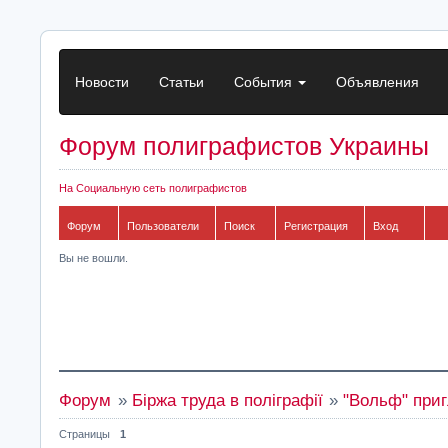
Новости
Статьи
События
Объявления
Форум полиграфистов Украины
На Социальную сеть полиграфистов
Форум
Пользователи
Поиск
Регистрация
Вход
Вы не вошли.
Форум
»
Біржа труда в поліграфії
»
"Вольф" при
Страницы
1