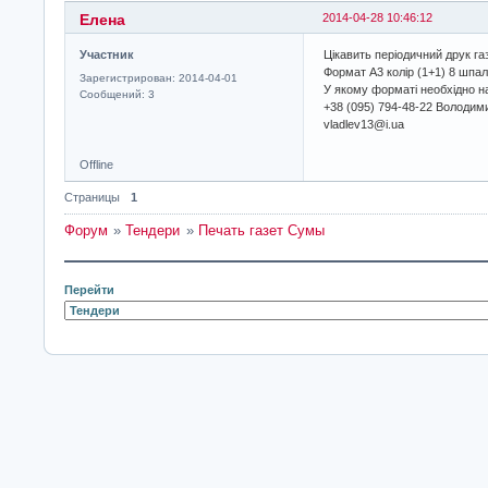
Елена
2014-04-28 10:46:12
Участник
Цікавить періодичний друк га
Формат А3 колір (1+1) 8 шпа
Зарегистрирован: 2014-04-01
У якому форматі необхідно н
Сообщений: 3
+38 (095) 794-48-22 Володим
vladlev13@i.ua
Offline
Страницы
1
Форум
»
Тендери
»
Печать газет Сумы
Перейти