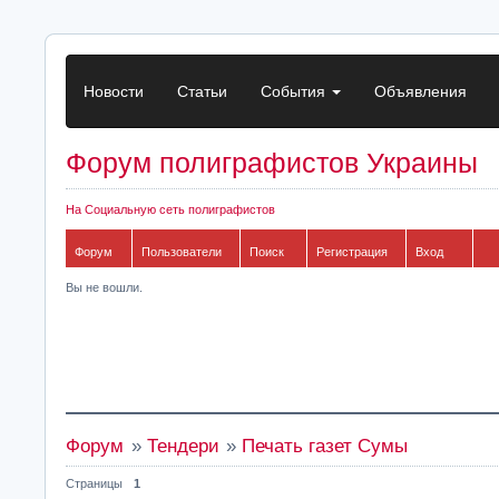
Новости
Статьи
События
Объявления
Форум полиграфистов Украины
На Социальную сеть полиграфистов
Форум
Пользователи
Поиск
Регистрация
Вход
Вы не вошли.
Форум
»
Тендери
»
Печать газет Сумы
Страницы
1