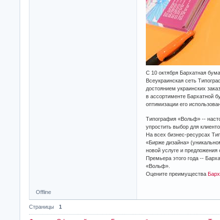
С 10 октября Бархатная бум
Всеукраинская сеть Типогра
достоянием украинских заказ
в ассортименте Бархатной бу
оптимизации его использован
Типография «Вольф» -- наст
упростить выбор для клиенто
На всех бизнес-ресурсах Ти
«Бирже дизайна» (уникально
новой услуге и предложения
Премьера этого года -- Барха
«Вольф».
Оцените преимущества
Барх
Offline
Страницы
1