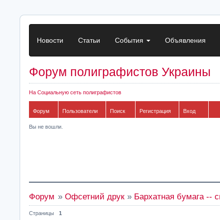
Новости
Статьи
События
Объявления
Форум полиграфистов Украины
На Социальную сеть полиграфистов
Форум
Пользователи
Поиск
Регистрация
Вход
Вы не вошли.
Форум
»
Офсетний друк
»
Бархатная бумага -- 
Страницы
1