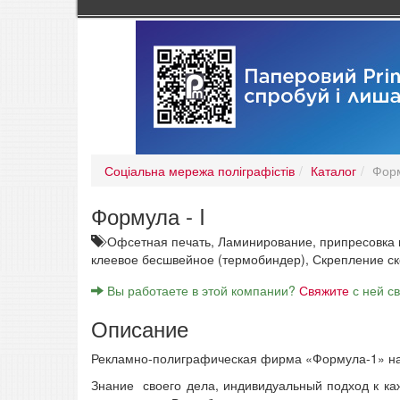
Соціальна мережа поліграфістів
Каталог
Форм
Формула - I
Офсетная печать,
Ламинирование, припресовка 
клеевое бесшвейное (термобиндер),
Скрепление с
Вы работаете в этой компании?
Свяжите
с ней с
Описание
Рекламно-полиграфическая фирма «Формула-1» на р
Знание своего дела, индивидуальный подход к ка