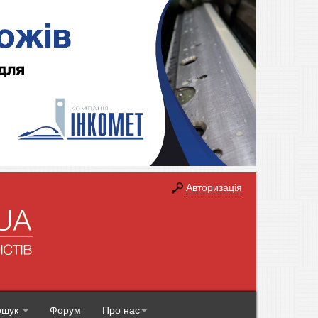
Авторизація
ошук
Форум
Про нас