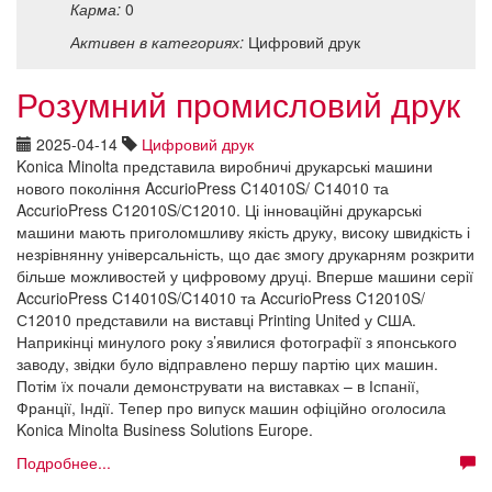
Карма:
0
Активен в категориях:
Цифровий друк
Розумний промисловий друк
2025-04-14
Цифровий друк
Konica Minolta представила виробничі друкарські машини
нового покоління AccurioPress C14010S/ C14010 та
AccurioPress C12010S/С12010. Ці інноваційні друкарські
машини мають приголомшливу якість друку, високу швидкість і
незрівнянну універсальність, що дає змогу друкарням розкрити
більше можливостей у цифровому друці. Вперше машини серії
AccurioPress C14010S/C14010 та AccurioPress C12010S/
С12010 представили на виставці Printing United у США.
Наприкінці минулого року з’явилися фотографії з японського
заводу, звідки було відправлено першу партію цих машин.
Потім їх почали демонструвати на виставках – в Іспанії,
Франції, Індії. Тепер про випуск машин офіційно оголосила
Konica Minolta Business Solutions Europe.
Подробнее...