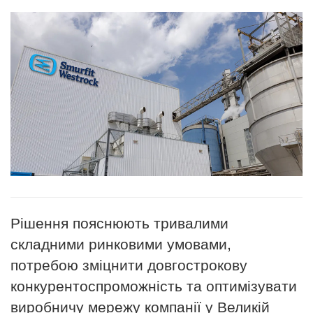
Рішення пояснюють тривалими
складними ринковими умовами,
потребою зміцнити
довгостроков
у
конкурентоспроможн
ість
та
оптимізувати
виробнич
у
мереж
у
компанії у Великій