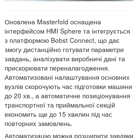
Оновлена
Masterfold
оснащена
інтерфейсом HMI S
phere
та інтегрується
з платформою
Bobst
Connect, що дає
змогу дистанційно готувати параметри
завдань, аналізувати виробничі дані та
прискорювати переналагодження.
Автоматизовані налаштування основних
вузлів скорочують час підготовки машини
до 20
хв.
, а автоматичне позиціонування
транспортної та приймальної секцій
економить ще до 15 хвилин під час
повторних замовлень.
Автоматизацію можна розширити завдяки