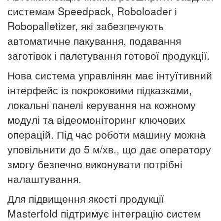
системам
Speedpack
,
Roboloader
і
R
obopalletizer
, які забезпечують
автоматичне пакування, подавання
загот
і
вок і палетування готової продукції.
Нова система
управлінян
має інтуїтивний
інтерфейс із покроковими підказками,
локальні панелі керування на кожному
модулі та відеомоніторинг ключових
операцій. Під час роботи машину можна
уповільнити до 5 м/хв
.
, що дає оператору
змогу безпечно виконувати
потрібні
налаштування.
Для підвищення якості продукції
Masterfold
підтримує інтеграцію систем