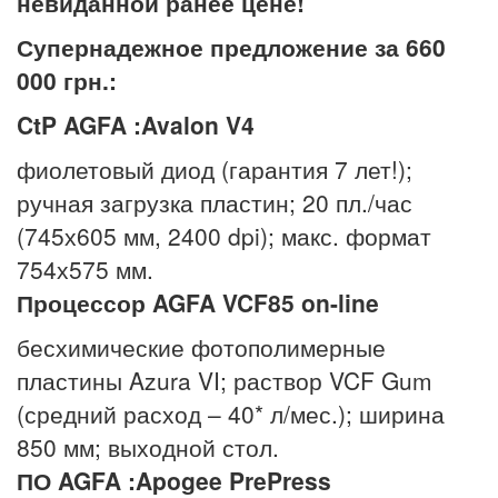
невиданной ранее цене!
Супернадежное предложение за 660
000 грн.:
CtP
AGFA
:
Avalon
V
4
фиолетовый диод (гарантия 7 лет!);
ручная загрузка пластин; 20 пл./час
(745х605 мм, 2400 dpi); макс. формат
754х575 мм.
Процессор AGFA VCF85
on
-
line
бесхимические фотополимерные
пластины Azura VI; раствор VCF Gum
(средний расход – 40* л/мес.); ширина
850 мм; выходной стол.
ПО AGFA :Apogee PrePress