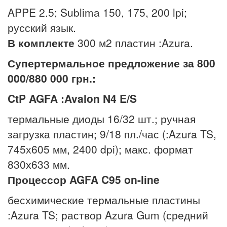
APPE 2.5; Sublima 150, 175, 200 lpi;
русский язык.
В комплекте
300 м2 пластин :Azura.
Супертермальное предложение
за
800
000
/
880
000 грн.
:
CtP AGFA :Avalon N4 E/S
термальные диоды 16/32 шт.; ручная
загрузка пластин; 9/18 пл./час (:Azura TS,
745х605 мм, 2400 dpi); макс. формат
830х633 мм.
Процессор
AGFA
C
95
on
-
line
бесхимические термальные пластины
:Azura TS; раствор Azura Gum (средний