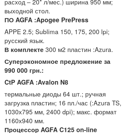
расход – 20* л/мес.) ширина 950 мм;
выходной стол.
ПО AGFA :Apogee PrePress
APPE 2.5; Sublima 150, 175, 200 lpi;
русский язык.
В комплекте
300 м2 пластин :Azura.
Суперэкономное предложение за
990 000 грн.:
CtP
AGFA
:
Avalon
N
8
термальные диоды 64 шт.; ручная
загрузка пластин; 16 пл./час (:Azura TS,
1030х795 мм, 2400 dpi); макс. формат
1160х940 мм.
Процессор
AGFA
C
125
on
-
line