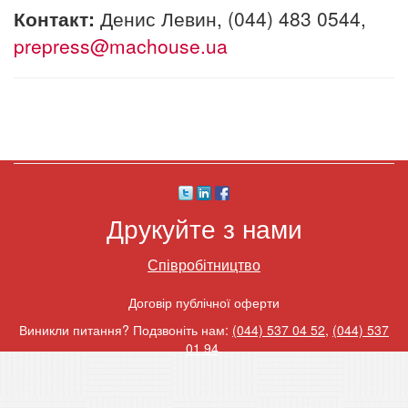
Контакт:
Денис Левин, (044) 483 0544,
prepress@machouse.ua
Друкуйте з нами
Співробітництво
Договір публічної оферти
Виникли питання? Подзвоніть нам:
(044) 537 04 52
,
(044) 537
01 94
.