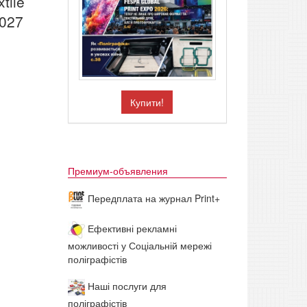
tile
2027
Купити!
Премиум-объявления
Передплата на журнал Print+
Ефективні рекламні
можливості у Соціальній мережі
поліграфістів
Наші послуги для
поліграфістів