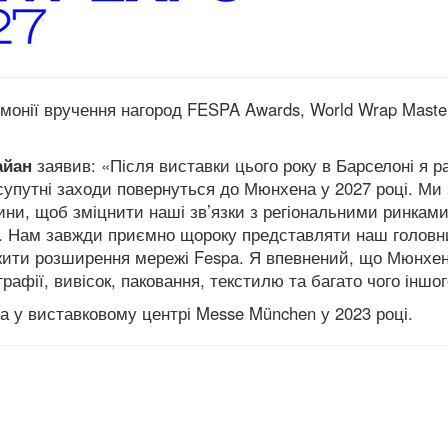
монії вручення нагород FESPA Awards, World Wrap Maste
айан
заявив: «Після виставки цього року в
Барселоні
я р
 супутні заходи повернуться до Мюнхена у 2027 році. Ми 
ни, щоб зміцнити наші зв’язки з регіональними ринками
ю. Нам завжди приємно щороку представляти наш головн
овжити розширення мережі Fespa. Я впевнений, що Мюнхе
рафії, вивісок, паковання, текстилю та багато чого іншог
а у виставковому центрі Messe München у 2023 році.