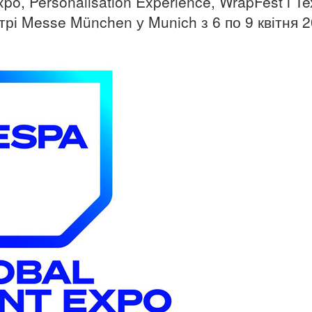
o, Personalisation Experience, WrapFest і Tex
рі Messe München у Munich з 6 по 9 квітня 