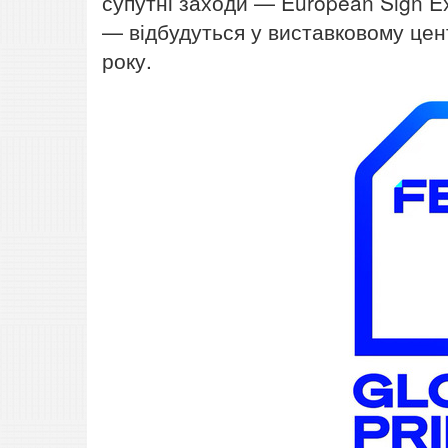
супутні заходи — European Sign Exp
— відбудуться у виставковому цент
року.