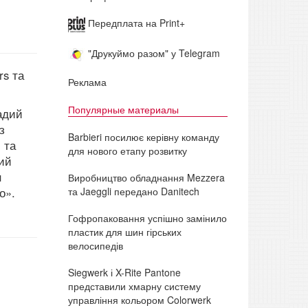
Передплата на Print+
"Друкуймо разом" у Telegram
rs та
Реклама
Популярные материалы
адий
з
Barbieri посилює керівну команду
 та
для нового етапу розвитку
ий
н
Виробництво обладнання Mezzera
та Jaeggli передано Danitech
о».
Гофропаковання успішно замінило
пластик для шин гірських
велосипедів
Siegwerk і X-Rite Pantone
представили хмарну систему
управління кольором Colorwerk