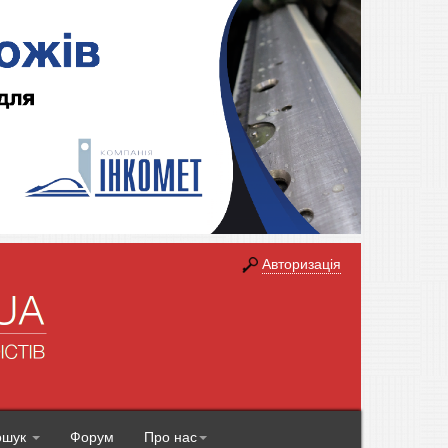
Авторизація
ошук
Форум
Про нас