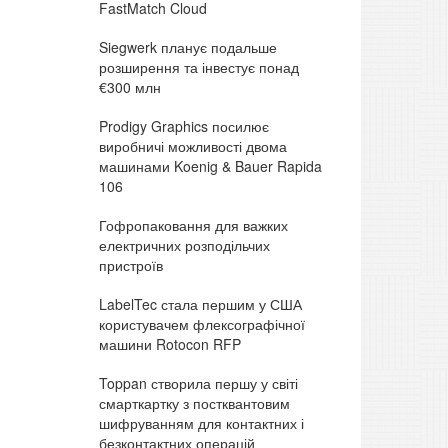
FastMatch Cloud
Siegwerk планує подальше
розширення та інвестує понад
€300 млн
Prodigy Graphics посилює
виробничі можливості двома
машинами Koenig & Bauer Rapida
106
Гофропаковання для важких
електричних розподільчих
пристроїв
LabelTec стала першим у США
користувачем флексографічної
машини Rotocon RFP
Toppan створила першу у світі
смарткартку з постквантовим
шифруванням для контактних і
безконтактних операцій