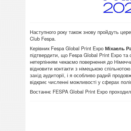
Наступного року також знову пройдуть цере
Club Fespa.
Керівник Fespa Global Print Expo
Міхаель Р
підтвердити, що Fespa Global Print Expo та
нетерпінням чекаємо повернення до Німеччи
відновити контакти з німецькою спільното
захід аудиторії, і я особливо радий прод
відкриє численні можливості у сферах поліг
Востаннє FESPA Global Print Expo проходил