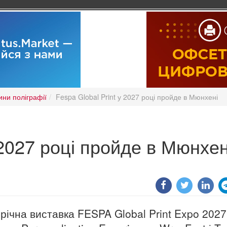
ини поліграфії
Fespa Global Print у 2027 році пройде в Мюнхені
 2027 році пройде в Мюнхен
ічна виставка FESPA Global Print Expo 2027