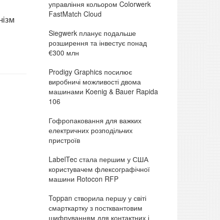
управління кольором Colorwerk
FastMatch Cloud
нізм
Siegwerk планує подальше
розширення та інвестує понад
€300 млн
Prodigy Graphics посилює
виробничі можливості двома
машинами Koenig & Bauer Rapida
106
Гофропаковання для важких
електричних розподільчих
пристроїв
LabelTec стала першим у США
користувачем флексографічної
машини Rotocon RFP
Toppan створила першу у світі
смарткартку з постквантовим
шифруванням для контактних і