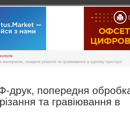
нологія
 матеріалів, лазерне різання та гравіювання в одному пристрої
УФ-друк, попередня обробк
різання та гравіювання в