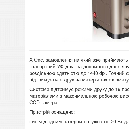
X-One, замовлення на який вже приймають ч
кольоровий УФ-друк за допомогою двох друк
роздільною здатністю до 1440 dpi. Точний 
підтримується друк на матеріалах формату
Система підтримує режими друку до 16 про
матеріалами з максимальною робочою висо
CCD-камера.
Пристрій оснащено:
синім діодним лазером потужністю 20 Вт для