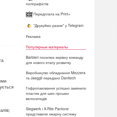
поліграфістів
Передплата на Print+
"Друкуймо разом" у Telegram
Реклама
Популярные материалы
Barbieri посилює керівну команду
та
для нового етапу розвитку
Виробництво обладнання Mezzera
та Jaeggli передано Danitech
ими
ується
Гофропаковання успішно замінило
пластик для шин гірських
велосипедів
Siegwerk і X-Rite Pantone
алів;
представили хмарну систему