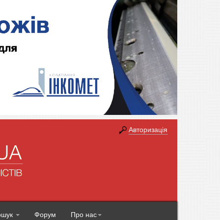
Авторизація
ошук
Форум
Про нас