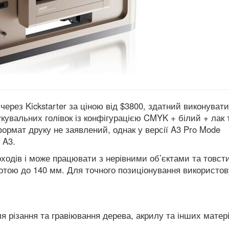
ерез Kickstarter за ціною від $3800, здатний виконувати
увальних голівок із конфігурацією CMYK + білий + лак 
формат друку не заявлений, однак у версії A3 Pro Mode
 A3.
ходів і може працювати з нерівними об’єктами та товст
тою до 140 мм. Для точного позиціонування використов
 різання та гравіювання дерева, акрилу та інших матері