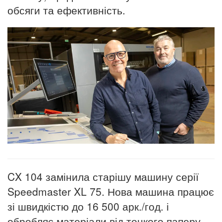
обсяги та ефективність.
CX 104 замінила старішу машину серії
Speedmaster XL 75. Нова машина працює
зі швидкістю до 16 500 арк./год. і
обробляє матеріали від тонкого паперу