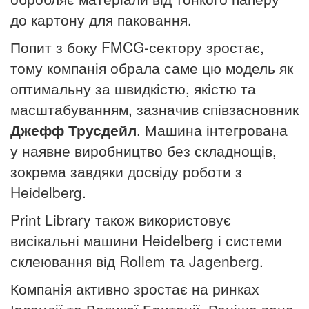
до картону для паковання.
Попит з боку FMCG-сектору зростає,
тому компанія обрала саме цю модель як
оптимальну за швидкістю, якістю та
масштабуванням, зазначив співзасновник
Джефф Трусдейл
. Машина інтегрована
у наявне виробництво без складнощів,
зокрема завдяки досвіду роботи з
Heidelberg.
Print Library також використовує
висікальні машини Heidelberg і системи
склеювання від Rollem та Jagenberg.
Компанія активно зростає на ринках
Ірландії та Великої Британії. Раніше вона