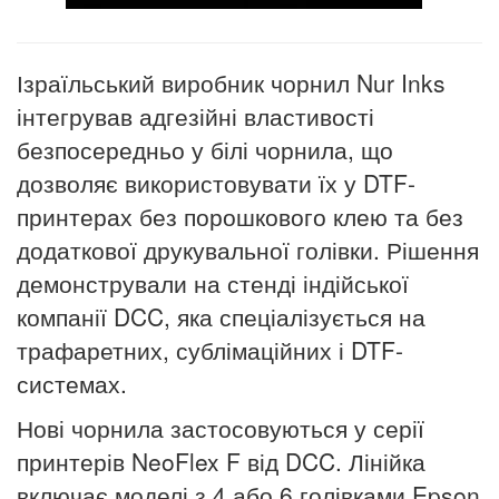
Ізраїльський виробник чорнил Nur Inks
інтегрував адгезійні властивості
безпосередньо у білі чорнила, що
дозволяє використовувати їх у DTF-
принтерах без порошкового клею та без
додаткової друкувальної голівки. Рішення
демонстрували на стенді індійської
компанії DCC, яка спеціалізується на
трафаретних, сублімаційних і DTF-
системах.
Нові чорнила застосовуються у серії
принтерів NeoFlex F від DCC. Лінійка
включає моделі з 4 або 6 голівками Epson