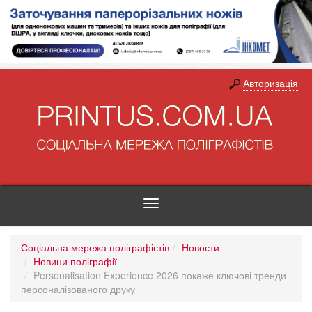
Авторизація
Toggle
navigation
Соціальна мережа поліграфістів
Новости
Новини поліграфії
Personalisation Experience 2026 покаже ключові тренди
персоналізованого друку