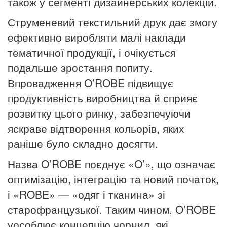
також у сегменті дизайнерських колекцій.
Струменевий текстильний друк дає змогу
ефективно виробляти малі наклади
тематичної продукції, і очікується
подальше зростання попиту.
Впровадження O’ROBE підвищує
продуктивність виробництва й сприяє
розвитку цього ринку, забезпечуючи
яскраве відтворення кольорів, яких
раніше було складно досягти.
Назва O’ROBE поєднує «O’», що означає
оптимізацію, інтеграцію та новий початок,
і «ROBE» — «одяг і тканина» зі
старофранцузької. Таким чином, O’ROBE
уособлює концепцію чорнил, які