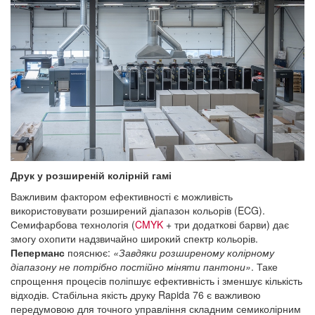
Друк у розширеній колірній гамі
Важливим фактором ефективності є можливість
використовувати розширений діапазон кольорів (ECG).
Семифарбова технологія (
CMYK
+ три додаткові барви) дає
змогу охопити надзвичайно широкий спектр кольорів.
Пеперманс
пояснює:
«Завдяки розширеному колірному
діапазону не потрібно постійно міняти пантони»
. Таке
спрощення процесів поліпшує ефективність і зменшує кількість
відходів. Стабільна якість друку Rapida 76 є важливою
передумовою для точного управління складним семиколірним