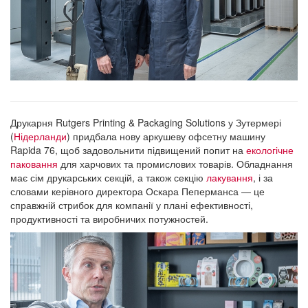
Друкарня Rutgers Printing & Packaging Solutions у Зутермері
(
Нідерланди
) придбала нову аркушеву офсетну машину
Rapida 76, щоб задовольнити підвищений попит на
екологічне
паковання
для харчових та промислових товарів. Обладнання
має сім друкарських секцій, а також секцію
лакування
, і за
словами керівного директора Оскара Пеперманса — це
справжній стрибок для компанії у плані ефективності,
продуктивності та виробничих потужностей.