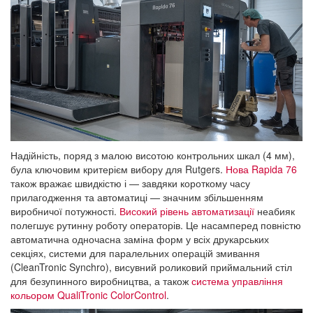
Надійність, поряд з малою висотою контрольних шкал (4 мм),
була ключовим критерієм вибору для Rutgers.
Нова Rapida 76
також вражає швидкістю і — завдяки короткому часу
прилагодження та автоматиці — значним збільшенням
виробничої потужності.
Високий рівень автоматизації
неабияк
полегшує рутинну роботу операторів. Це насамперед повністю
автоматична одночасна заміна форм у всіх друкарських
секціях, системи для паралельних операцій змивання
(CleanTronic Synchro), висувний роликовий приймальний стіл
для безупинного виробництва, а також
система управління
кольором QualiTronic ColorControl
.