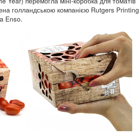
the Year) перемогла міні-коробка для томатів
ена голландською компанією Rutgers Printing
ra Enso.