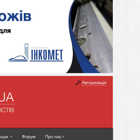
Авторизація
ошук
Форум
Про нас