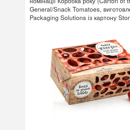
номінації Коробка року (Carton of 
General/Snack Tomatoes, виготовл
Packaging Solutions із картону Sto