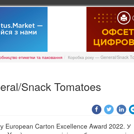
обництво етикетки та паковання
Коробка року — General/Snack T
eral/Snack Tomatoes
су European Carton Excellence Award 2022. У