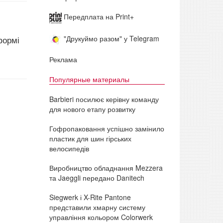
Передплата на Print+
"Друкуймо разом" у Telegram
формі
Реклама
Популярные материалы
Barbieri посилює керівну команду
для нового етапу розвитку
Гофропаковання успішно замінило
пластик для шин гірських
велосипедів
Виробництво обладнання Mezzera
та Jaeggli передано Danitech
Siegwerk і X-Rite Pantone
представили хмарну систему
управління кольором Colorwerk