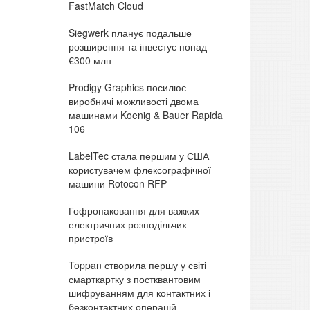
FastMatch Cloud
Siegwerk планує подальше
розширення та інвестує понад
€300 млн
Prodigy Graphics посилює
виробничі можливості двома
машинами Koenig & Bauer Rapida
106
LabelTec стала першим у США
користувачем флексографічної
машини Rotocon RFP
Гофропаковання для важких
електричних розподільчих
пристроїв
Toppan створила першу у світі
смарткартку з постквантовим
шифруванням для контактних і
безконтактних операцій