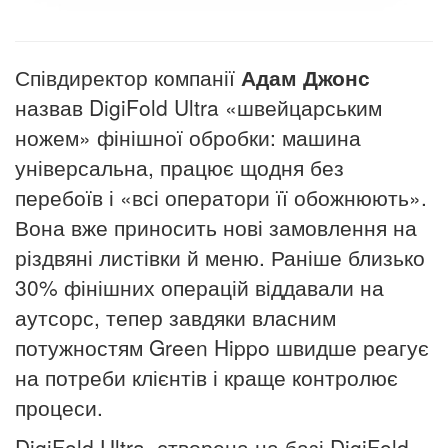
Співдиректор компанії
Адам Джонс
назвав DigiFold Ultra «швейцарським
ножем» фінішної обробки: машина
універсальна, працює щодня без
перебоїв і «всі оператори її обожнюють».
Вона вже приносить нові замовлення на
різдвяні листівки й меню. Раніше близько
30% фінішних операцій віддавали на
аутсорс, тепер завдяки власним
потужностям Green Hippo швидше реагує
на потреби клієнтів і краще контролює
процеси.
DigiFold Ultra, створена на базі DigiFold