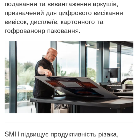
подавання та вивантаження аркушів,
призначений для цифрового висікання
вивісок, дисплеїв, картонного та
гофрованонр паковання.
SMH підвищує продуктивність різака,