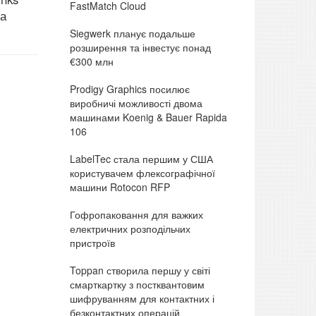
FastMatch Cloud
та
Siegwerk планує подальше
розширення та інвестує понад
€300 млн
Prodigy Graphics посилює
виробничі можливості двома
машинами Koenig & Bauer Rapida
106
LabelTec стала першим у США
користувачем флексографічної
машини Rotocon RFP
Гофропаковання для важких
електричних розподільчих
пристроїв
Toppan створила першу у світі
смарткартку з постквантовим
шифруванням для контактних і
безконтактних операцій