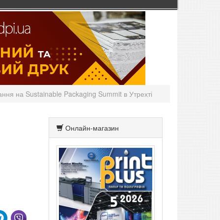
ання на Sustainable Packaging Summit в Утрехті
Онлайн-магазин