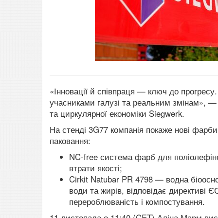
«Інновації й співпраця — ключ до прогресу.
учасниками галузі та реальним змінам», 
та циркулярної економіки Siegwerk.
На стенді 3G77 компанія покаже нові фарби
паковання:
NC-free система фарб для поліолефін
втрати якості;
Cirkit Natubar PR 4798 — водна біоосн
води та жирів, відповідає директиві 
перероблюваність і компостування.
11 листопада о 11:40 (CET) Аліна Марм виступ