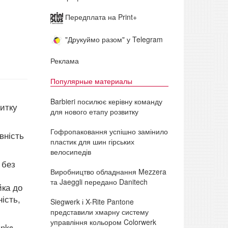
Передплата на Print+
"Друкуймо разом" у Telegram
Реклама
Популярные материалы
Barbieri посилює керівну команду
витку
для нового етапу розвитку
Гофропаковання успішно замінило
вність
пластик для шин гірських
велосипедів
 без
Виробництво обладнання Mezzera
та Jaeggli передано Danitech
йка до
ість,
Siegwerk і X-Rite Pantone
представили хмарну систему
управління кольором Colorwerk
inks