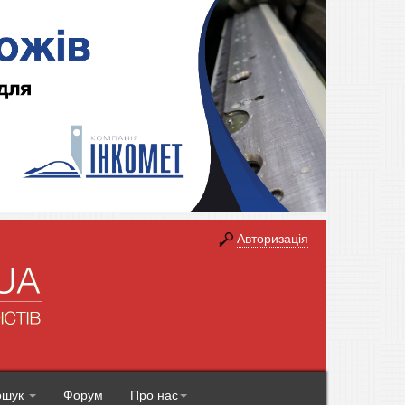
Авторизація
ошук
Форум
Про нас