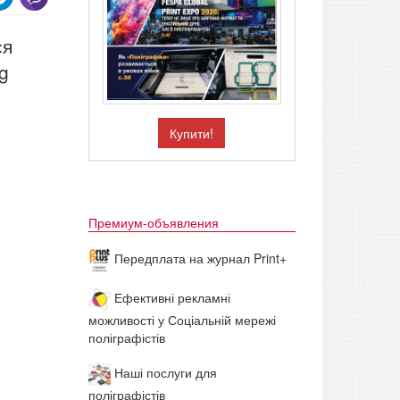
ся
g
Купити!
Премиум-объявления
Передплата на журнал Print+
Ефективні рекламні
можливості у Соціальній мережі
поліграфістів
Наші послуги для
поліграфістів