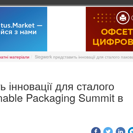
ратні матеріали
Siegwerk представить інновації для сталого паков
ь інновації для сталого
nable Packaging Summit в