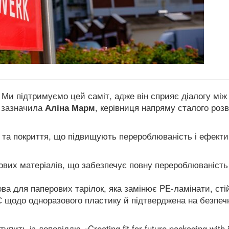
 Ми підтримуємо цей саміт, адже він сприяє діалогу між
— зазначила
Аліна Марм
, керівниця напряму сталого роз
 та покриття, що підвищують перероблюваність і ефекти
ових матеріалів, що забезпечує повну перероблюваність
ова для паперових тарілок, яка замінює PE-ламінати, сті
ЄС щодо одноразового пластику й підтверджена на безпечн
ить із доповіддю «Creating fit for future packaging with 