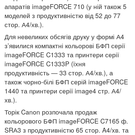
апаратів imageFORCE 710 (у ній також 5
моделей з продуктивністю від 52 до 77
стор. А4/хв.).
Для невеликих обсягів друку у формі А4
з’явилися компактні кольорові БФП серії
imageFORCE C1333 та принтери серії
imageFORCE C1333P (їхня
продуктивність — 33 стор. А4/хв.), а
також чорно-білі БФП серій imageFORCE
1440 та принтери серії image4
стр. А4/
хв.).
Торік Canon розпочала продаж
кольорового БФП imageFORCE C7165 ф.
SRА3 з продуктивністю 65 стор. A4/хв. та