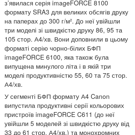
з’явилася серія imageFORCE 8100
формату SRA3 для великих обсягів друку
на паперах до 300 г/м².
До неї увійшли
три моделі зі швидкістю друку 86, 95 та
105 стор. А4/хв.
Вони доповнили в цьому
форматі серію чорно-білих БФП
imageFORCE 6100, яка також була
випущена минулого літа і в якій три
моделі продуктивністю 55, 60 та 75 стор.
А4/хв.
У сегменті БФП формату А4 Canon
випустила продуктивні серії кольорових
пристроїв imageFORCE C611 (до неї
увійшли 5 моделей зі швидкістю друку від
33 до 61 стор. А4/хв.) та монохромних