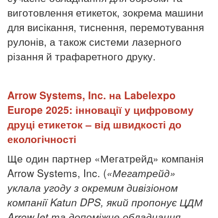
виготовлення етикеток, зокрема машини
для висікання, тиснення, перемотування
рулонів, а також системи лазерного
різання й трафаретного друку.
Arrow Systems, Inc. на Labelexpo
Europe 2025: інновації у цифровому
друці етикеток – від швидкості до
екологічності
Ще один партнер «Мегатрейд» компанія
Arrow Systems, Inc.
(
«Мегатрейд»
уклала угоду з окремим дивізіоном
компанії
Katun
DPS
, який пропонує ЦДМ
ArrowJet
та допоміжне обладнання