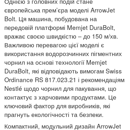
Однією з головних подій стане
європейська прем’єра моделі ArrowJet
Bolt. Ця машина, побудована на
передовій платформі Memjet DuraBolt,
вражає своєю швидкістю – до 150 м/хв.
Важливою перевагою цієї моделі є
використання водорозчинних пігментних
чорнил на основі технології Memjet
DuraBolt, які відповідають ви­могам Swiss
Ordinance RS 817.023.21 і рекомендаціям
Nestlé щодо чорнил для пакування, що
контактує з харчовими продуктами. Це
ключовий фактор для виробників, які
прагнуть екологічності та безпеки.
Компактний, модульний дизайн ArrowJet