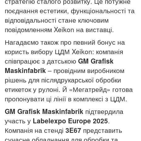
стратегію сталого розвитку. Це потужне
поєднання естетики, функціональності та
відповідальності стане ключовим
повідомленням Xeikon на виставці.
Нагадаємо також про певний бонус на
користь вибору ЦДМ Xeikon: компанія
співпрацює з датською
GM Grafisk
Maskinfabrik
– провідним виробником
рішень для післядрукарської обробки
етикеток у рулоні. Й «Мегатрейд» готова
пропонувати ці лінії в комплексі з ЦДМ.
GM
Grafisk
Maskinfabrik
підтвердила
участь у
Labelexpo
Europe
2025
.
Компанія на стенді
3E67
представить
сучасне обладнання для обробки та