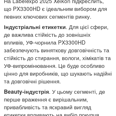
На Labelexpo 2025 Xeikon підкреслить,
що PX3300HD є ідеальним вибором для
певних ключових сегментів ринку.
Індустріальні етикетки
. Для цієї сфери,
де важлива стійкість до зовнішніх
впливів, УФ-чорнила PX3300HD
забезпечують виняткову довговічність та
стійкість до стирання, вологи, хімікатів та
УФ-випромінювання. Це буде особливо
цінно для виробників, що шукають надійні
та довговічні рішення.
Beauty
-індустрія
. У цьому сегменті, де
перше враження є вирішальним,
привабливість та яскравий вигляд
етикетки впливають на вибір покупця.