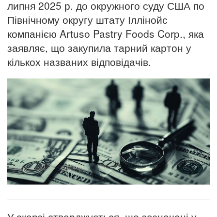
липня 2025 р. до окружного суду США по
Північному округу штату Іллінойс
компанією Artuso Pastry Foods Corp., яка
заявляє, що закупила тарний картон у
кількох названих відповідачів.
У скарзі стверджується, що зазначені у