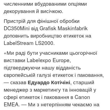
численними вбудованими опціями
декорування й висічкою.
Пристрій для фінішної обробки
DC350Mini від Grafisk Maskinfabrik
доповнить виробництво етикеток на
LabelStream LS2000.
«Ми раді бути учасниками цьогорічної
виставки Labelexpo Europe,
підтверджуючи нашу відданість
європейській галузі етикеток і паковання,
— сказав
Едуардо Котічіні
, старший
менеджер з маркетингу та інновацій у
сфері етикеток і паковання в Canon
EMEA. — Ми з нетерпінням чекаємо на