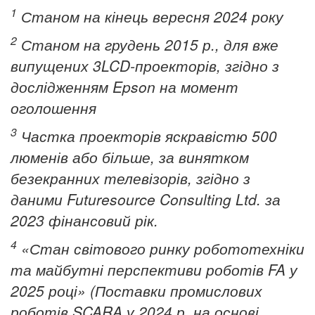
1
Станом на кінець вересня 2024 року
2
Станом на грудень 2015 р., для вже
випущених 3LCD-проекторів, згідно з
дослідженням Epson на момент
оголошення
3
Частка проекторів яскравістю 500
люменів або більше, за винятком
безекранних телевізорів, згідно з
даними Futuresource Consulting Ltd. за
2023 фінансовий рік.
4
«Стан світового ринку робототехніки
та майбутні перспективи роботів FA у
2025 році» (Поставки промислових
роботів SCARA у 2024 р. на основі