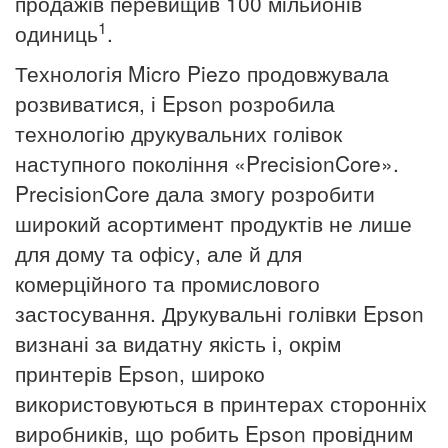
продажів перевищив 100 мільйонів
1
одиниць
.
Технологія Micro Piezo продовжувала
розвиватися, і Epson розробила
технологію друкувальних голівок
наступного покоління «PrecisionCore».
PrecisionCore дала змогу розробити
широкий асортимент продуктів не лише
для дому та офісу, але й для
комерційного та промислового
застосування.
Друкувальні голівки Epson
визнані за видатну якість і, окрім
принтерів Epson, широко
використовуються в принтерах сторонніх
виробників, що робить Epson провідним