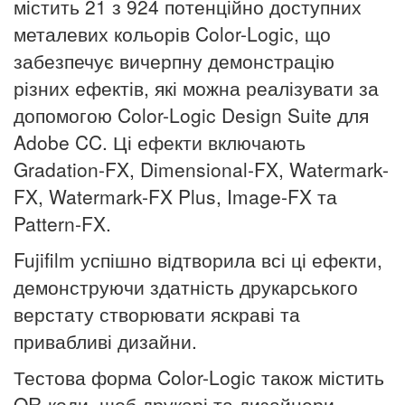
містить 21 з 924 потенційно доступних
металевих кольорів Color-Logic, що
забезпечує вичерпну демонстрацію
різних ефектів, які можна реалізувати за
допомогою Color-Logic Design Suite для
Adobe CC.
Ці ефекти включають
Gradation-FX, Dimensional-FX, Watermark-
FX, Watermark-FX Plus, Image-FX та
Pattern-FX.
Fujifilm успішно відтворила всі ці ефекти,
демонструючи здатність друкарського
верстату створювати яскраві та
привабливі дизайни.
Тестова форма Color-Logic також містить
QR-коди, щоб друкарі та дизайнери