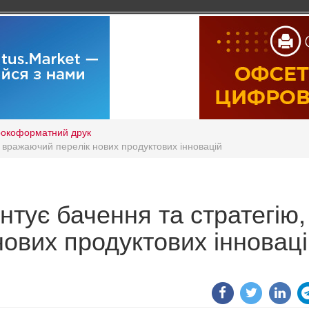
окоформатний друк
, вражаючий перелік нових продуктових інновацій
нтує бачення та стратегію,
ових продуктових інноваці