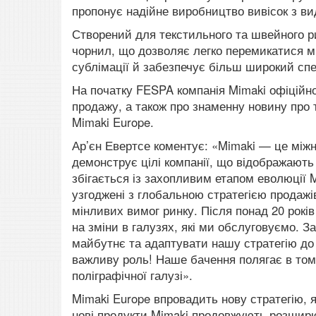
пропонує надійне виробництво вивісок з ви
Створений для текстильного та швейного р
чорнил, що дозволяє легко перемикатися 
сублімації й забезпечує більш широкий спе
На початку FESPA компанія Mimaki офіцій
продажу, а також про знаменну новину про
Mimaki Europe.
Ар’єн Евертсе коментує: «Mimaki — це міжн
демонструє цілі компанії, що відображають
збігається із захопливим етапом еволюції M
узгоджені з глобальною стратегією продажі
мінливих вимог ринку.
Після понад 20 років
на зміни в галузях, які ми обслуговуємо.
За
майбутнє та адаптувати нашу стратегію до н
важливу роль!
Наше бачення полягає в тому
поліграфічної галузі».
Mimaki Europe впровадить нову стратегію, 
нові продукти Mimaki продовжують розширю