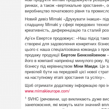
ринках, а також «вертикальне зростання», 
виробництво початкового рівня та промисл
Новий девіз Mimaki «Друкувати інакше» підк
спадщину Mimaki у сфері передових техноло
креативність, диференціацію та сталий роз
Ар’єн Евертсе продовжує: «Наш підхід тако
створені для задоволення конкретних бізнес
цього є наша спеціалізована команда з пр
продажу продукції
Бертом Бенкхейзеном
–
його в компанії наприкінці минулого року. 
бізнесу під керівництвом
Міни Маеди
. Це з
привілей бути на передовій цієї нової стра
на наступному етапі зростання та успіху».
Щоб отримати додаткову інформацію про інн
www.mimakieurope.com/
1
SVHC (речовини, що викликають дуже висо
занепокоєння, які можуть мати значний вп