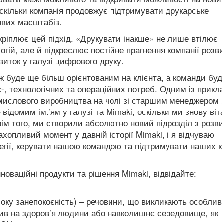
оскільки компанія продовжує підтримувати друкарське
ових масштабів.
ріплює цей підхід.
«Друкувати інакше» не лише втілює
гій, але й підкреслює постійне прагнення компанії розв
виток у галузі цифрового друку.
ж буде ще більш орієнтованим на клієнта, а команди бу
-, технологічних та операційних потреб. Одним із прикл
омислового виробництва на чолі зі старшим менеджером 
 відомим ім.’ям у галузі та Mimaki, оскільки ми знову ві
Крім того, ми створили абсолютно новий підрозділ з розв
ахопливий момент у давній історії Mimaki, і я відчуваю
тегії, керувати нашою командою та підтримувати наших к
оваційні продукти та рішення Mimaki, відвідайте:
ку занепокоєність) – речовини, що викликають особлив
лив на здоров’я людини або навколишнє середовище, як