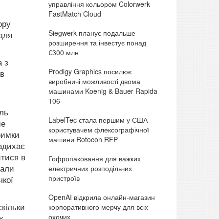
управління кольором Colorwerk
FastMatch Cloud
ору
Siegwerk планує подальше
для
розширення та інвестує понад
€300 млн
 з
Prodigy Graphics посилює
ів
виробничі можливості двома
машинами Koenig & Bauer Rapida
106
оль
LabelTec стала першим у США
ше
користувачем флексографічної
римки
машини Rotocon RFP
надихає
итися в
Гофропаковання для важких
рали
електричних розподільчих
пристроїв
чкої
OpenAI відкрила онлайн-магазин
скільки
корпоративного мерчу для всіх
охочих
х