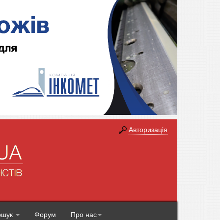
Авторизація
ошук
Форум
Про нас