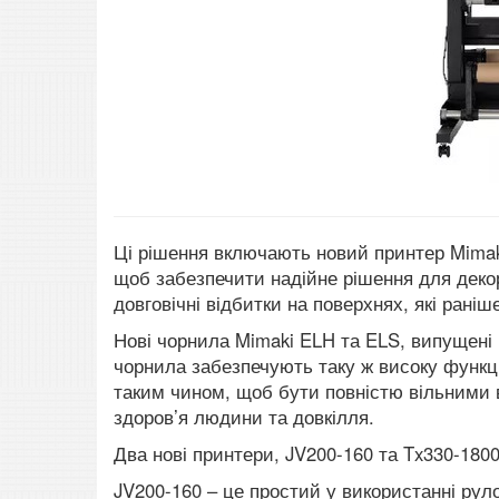
Ці рішення включають новий принтер Mimak
щоб забезпечити надійне рішення для декор
довговічні відбитки на поверхнях, які рані
Нові чорнила Mimaki ELH та ELS, випущені
чорнила забезпечують таку ж високу функціо
таким чином, щоб бути повністю вільними 
здоров’я людини та довкілля.
Два нові принтери, JV200-160 та Tx330-180
JV200-160 – це простий у використанні рул