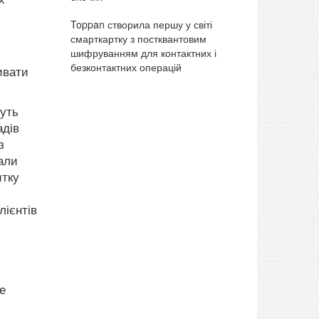
Toppan створила першу у світі
смарткартку з постквантовим
шифруванням для контактних і
безконтактних операцій
ивати
дуть
адів
з
тали
итку
лієнтів
е