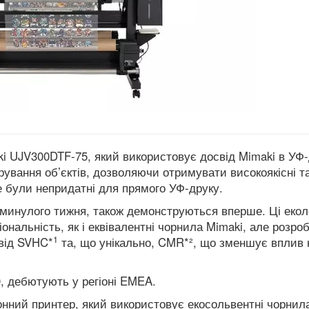
i UJV300DTF-75, який використовує досвід Mimaki в УФ-
ування об’єктів, дозволяючи отримувати високоякісні т
ше були непридатні для прямого УФ-друку.
 минулого тижня, також демонструються вперше.
Ці екол
нальність, як і еквівалентні чорнила Mimaki, але розроб
1
від SVHC*
та, що унікально, CMR*², що зменшує вплив 
0, дебютують у регіоні EMEA.
онний принтер, який використовує екосольвентні чорнил