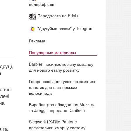
поліграфістів
Передплата на Print+
"Друкуймо разом" у Telegram
Реклама
Популярные материалы
Barbieri посилює керівну команду
друці,
для нового етапу розвитку
а
Гофропаковання успішно замінило
пластик для шин гірських
огічні
велосипедів
лені
на
Виробництво обладнання Mezzera
та Jaeggli передано Danitech
Siegwerk і X-Rite Pantone
представили хмарну систему
а та