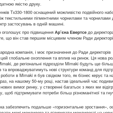
датною якістю друку.
инків Tx330-1800 оснащений можливістю подвійного наб
між текстильними пігментними чорнилами та чорнилами 
ктр застосувань в одній машині.
но оголошує про підвищення
Ар’єна Евертсе
до директора
 те, що він став першим місцевим членом Ради директор
ародна компанія, і моє призначення до Ради директорів
 цей глобальне охоплення та вплив на ринок. Ця нова р
imaki, де регіональні підрозділи Mimaki будуть ще біль
в та впроваджуватимуть нові структури команд для підт
 роботи в Mimaki я був свідком того, як бізнес керує та 
раз, на нашому 50-му році, настав ідеальний час подив
ових вимог ринку, у створенні багатьох з яких ми відіг
, щоб підтримувати потреби більш різноманітної та гну
яка забезпечить подальше «горизонтальне зростання», о
вати межі можливого та відкривати можливості на нови