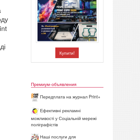
а
оду
int
ді
Купити!
Премиум-объявления
Передплата на журнал Print+
Ефективні рекламні
можливості у Соціальній мережі
поліграфістів
Наші послуги для