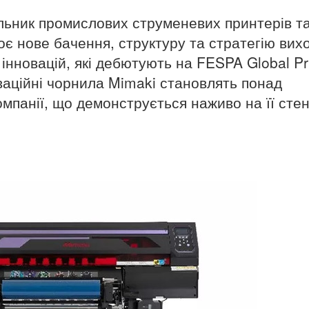
льник промислових струменевих принтерів т
оє нове бачення, структуру та стратегію вих
 інновацій, які дебютують на FESPA Global Pr
оваційні чорнила Mimaki становлять понад
мпанії, що демонструється наживо на її стен