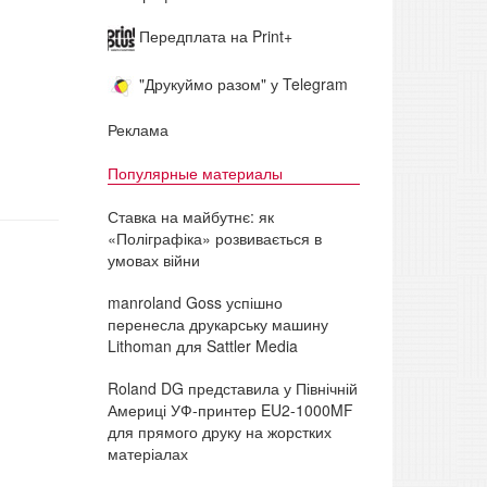
Передплата на Print+
"Друкуймо разом" у Telegram
Реклама
Популярные материалы
Ставка на майбутнє: як
«Поліграфіка» розвивається в
умовах війни
manroland Goss успішно
перенесла друкарську машину
Lithoman для Sattler Media
Roland DG представила у Північній
Америці УФ-принтер EU2-1000MF
для прямого друку на жорстких
матеріалах