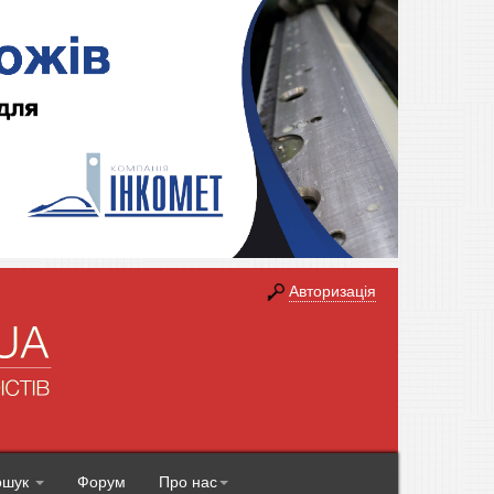
Авторизація
ошук
Форум
Про нас