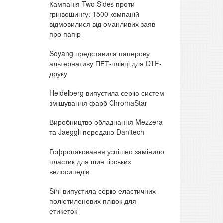
Кампанія Two Sides проти
грінвошингу: 1500 компаній
відмовилися від оманливих заяв
про папір
Soyang представила паперову
альтернативу ПЕТ-плівці для DTF-
друку
Heidelberg випустила серію систем
змішування фарб ChromaStar
Виробництво обладнання Mezzera
та Jaeggli передано Danitech
Гофропаковання успішно замінило
пластик для шин гірських
велосипедів
Sihl випустила серію еластичних
поліетиленових плівок для
етикеток