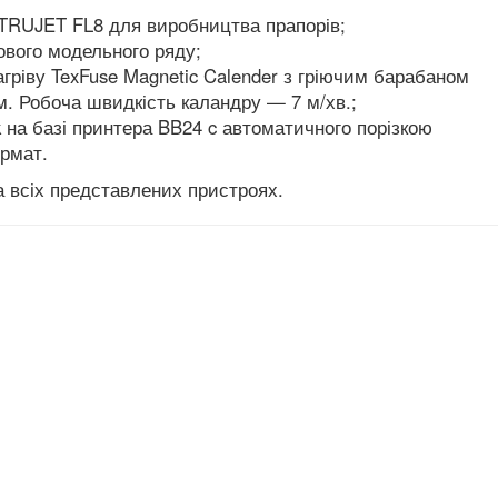
 TRUJET FL8 для виробництва прапорів;
вого модельного ряду;
агріву TexFuse Magnetic Calender з гріючим барабаном
. Робоча швидкість каландру — 7 м/хв.;
k на базі принтера BB24 c автоматичного порізкою
ормат.
 всіх представлених пристроях.