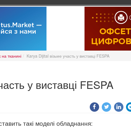
 на тканині
Karya Dijital візьме участь у виставці FESPA
 участь у виставці FESPA
дставить такі моделі обладнання: